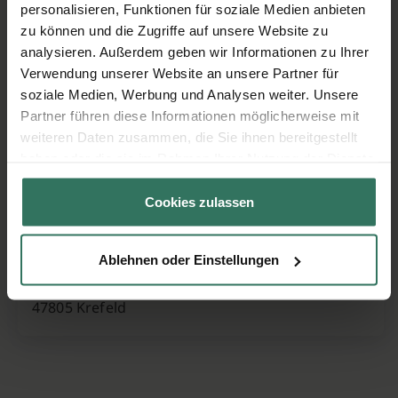
Sinzig Frankenheim Krefelder
personalisieren, Funktionen für soziale Medien anbieten
zu können und die Zugriffe auf unsere Website zu
Bestattungshaus GmbH
analysieren. Außerdem geben wir Informationen zu Ihrer
Verwendung unserer Website an unsere Partner für
soziale Medien, Werbung und Analysen weiter. Unsere
Ecke Gabelsbergstraße 1
Partner führen diese Informationen möglicherweise mit
47798 Krefeld
weiteren Daten zusammen, die Sie ihnen bereitgestellt
haben oder die sie im Rahmen Ihrer Nutzung der Dienste
gesammelt haben.
Sinzig Frankenheim Krefelder
Cookies zulassen
Bestattungshaus GmbH
Ablehnen oder Einstellungen
Kölner Str. 52
47805 Krefeld