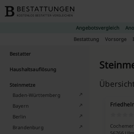
Skip to content
Angebotsvergleich
Ano
Bestattung
Vorsorge
Bestatter
Steinme
Haushaltsauflösung
Übersich
Steinmetze
Baden-Württemberg
Friedhe
Bayern
Berlin
Cochemers
Brandenburg
56766 Ul