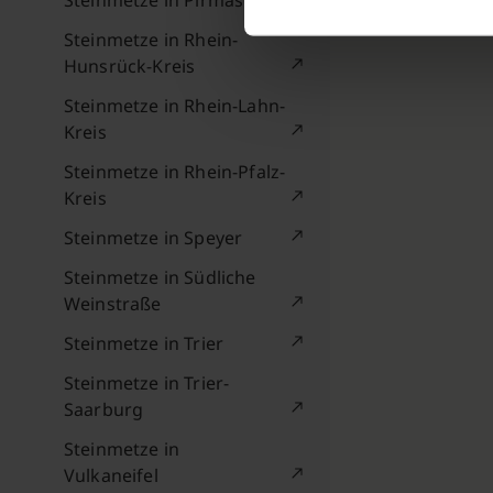
Steinmetze in Pirmasens
Steinmetze in Rhein-
Hunsrück-Kreis
Steinmetze in Rhein-Lahn-
Kreis
Steinmetze in Rhein-Pfalz-
Kreis
Steinmetze in Speyer
Steinmetze in Südliche
Weinstraße
Steinmetze in Trier
Steinmetze in Trier-
Saarburg
Steinmetze in
Vulkaneifel