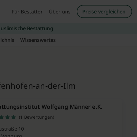
Für Bestatter
Über uns
Preise vergleichen
uslimische Bestattung
ichnis
Wissenswertes
ffenhofen-an-der-Ilm
attungsinstitut Wolfgang Männer e.K.
(1 Bewertungen)
straße 10
 Vohburg