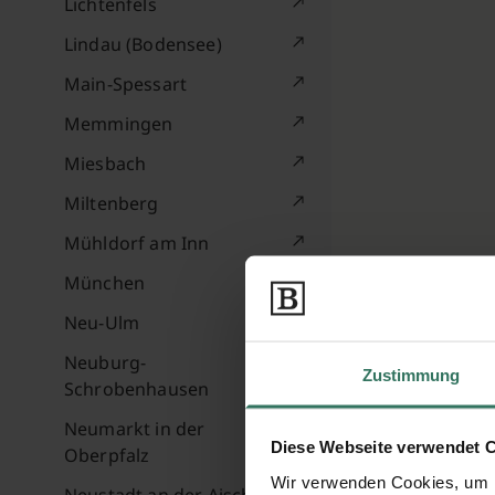
Lichtenfels
Lindau (Bodensee)
Main-Spessart
Memmingen
Miesbach
Miltenberg
Mühldorf am Inn
München
Neu-Ulm
Neuburg-
Zustimmung
Schrobenhausen
Neumarkt in der
Diese Webseite verwendet 
Oberpfalz
Wir verwenden Cookies, um I