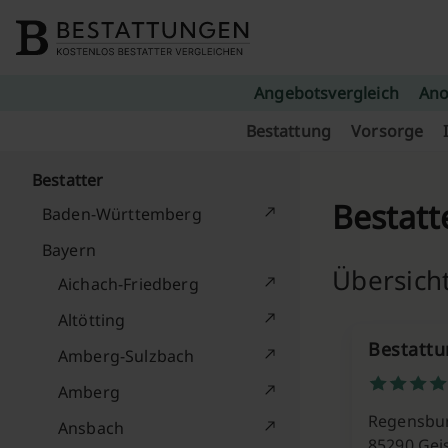
Skip to content
Angebotsvergleich
Ano
Bestattung
Vorsorge
Bestatter
Bestatt
Baden-Württemberg
Bayern
Übersicht
Aichach-Friedberg
Altötting
Bestatt
Amberg-Sulzbach
Amberg
Regensbur
Ansbach
85290 Gei