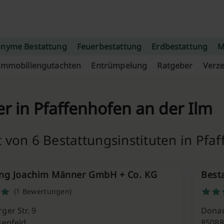
nyme Bestattung
Feuerbestattung
Erdbestattung
M
Immobiliengutachten
Entrümpelung
Ratgeber
Verze
er in Pfaffenhofen an der Ilm
 von 6 Bestattungsinstituten in Pfa
ung Joachim Männer GmbH + Co. KG
Best
(1 Bewertungen)
ger Str. 9
Donau
senfeld
85088