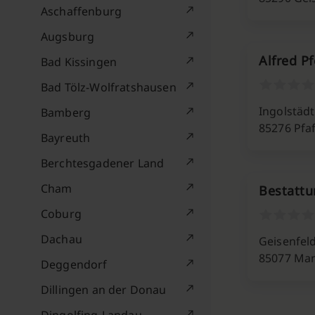
Aschaffenburg
Augsburg
Alfred Pf
Bad Kissingen
Bad Tölz-Wolfratshausen
Ingolstädt
Bamberg
85276 Pfa
Bayreuth
Berchtesgadener Land
Cham
Bestattu
Coburg
Dachau
Geisenfel
85077 Ma
Deggendorf
Dillingen an der Donau