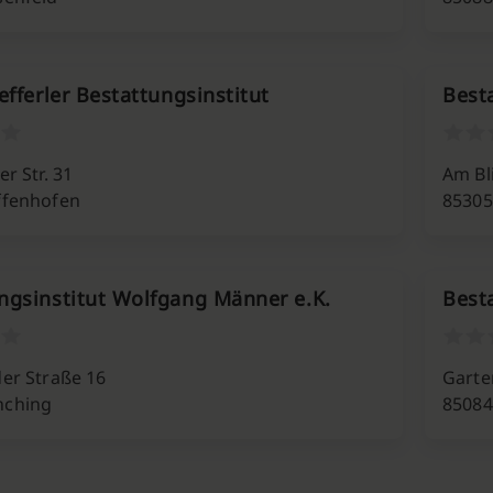
efferler Bestattungsinstitut
Best
er Str. 31
Am Bl
ffenhofen
85305
ngsinstitut Wolfgang Männer e.K.
Best
der Straße 16
Garte
nching
85084