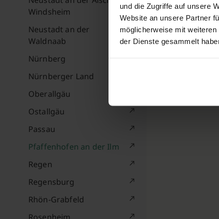
Neustadt an der Aisch-Bad
und die Zugriffe auf unsere 
Windsheim
Website an unsere Partner fü
Neustadt an der
möglicherweise mit weiteren
Waldnaab
der Dienste gesammelt habe
Nürnberg
Nürnberger Land
Oberallgäu
Ostallgäu
Passau
Pfaffenhofen an der Ilm
Regen
Regensburg
Rhön-Grabfeld
Rosenheim