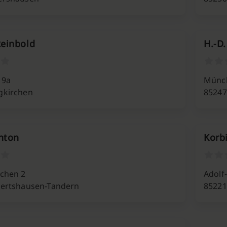
einbold
H.-D
. 9a
Münch
gkirchen
8524
nton
Korb
rchen 2
Adolf-
gertshausen-Tandern
85221