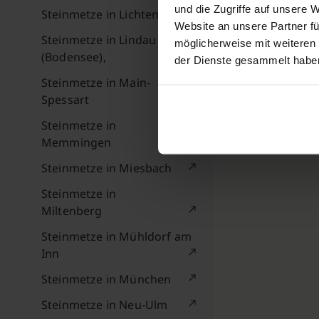
und die Zugriffe auf unsere 
Steinmetze in Lichtenfels
Website an unsere Partner fü
Steinmetze in Lindau
möglicherweise mit weiteren
(Bodensee),
der Dienste gesammelt habe
Steinmetze in Main-
Spessart
Steinmetze in
Memmingen
Steinmetze in Miesbach
Steinmetze in
Miltenberg
Steinmetze in Mühldorf am
Inn
Steinmetze in München
Steinmetze in Neu-Ulm