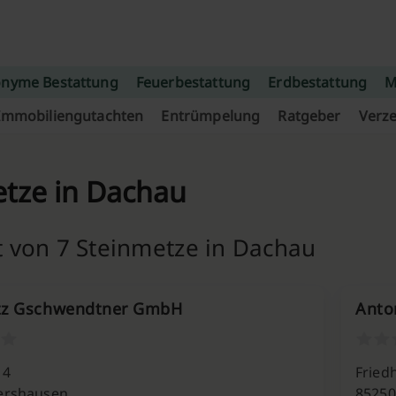
nyme Bestattung
Feuerbestattung
Erdbestattung
M
Immobiliengutachten
Entrümpelung
Ratgeber
Verze
tze in Dachau
t von 7 Steinmetze in Dachau
tz Gschwendtner GmbH
Anto
 4
Friedh
ershausen
85250