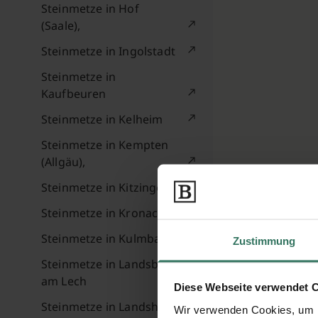
Steinmetze in Hof
(Saale),
Steinmetze in Ingolstadt
Steinmetze in
Kaufbeuren
Steinmetze in Kelheim
Steinmetze in Kempten
(Allgäu),
Steinmetze in Kitzingen
Steinmetze in Kronach
Steinmetze in Kulmbach
Zustimmung
Steinmetze in Landsberg
am Lech
Diese Webseite verwendet 
Steinmetze in Landshut
Wir verwenden Cookies, um I