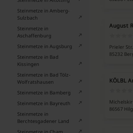
Steinmetze in Altötting
Steinmetze in Amberg-
Sulzbach
August R
Steinmetze in
Aschaffenburg
Steinmetze in Augsburg
Prieler Str
85232 Ber
Steinmetze in Bad
Kissingen
Steinmetze in Bad Tölz-
KÖLBL A
Wolfratshausen
Steinmetze in Bamberg
Michelski
Steinmetze in Bayreuth
86567 Hil
Steinmetze in
Berchtesgadener Land
Steinmetze in Cham