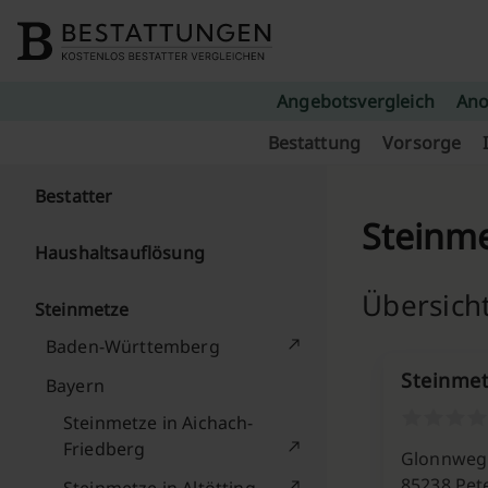
Skip to content
Angebotsvergleich
Ano
Bestattung
Vorsorge
Bestatter
Steinme
Haushaltsauflösung
Übersich
Steinmetze
Baden-Württemberg
Steinme
Bayern
Steinmetze in Aichach-
Friedberg
Glonnweg
85238 Pet