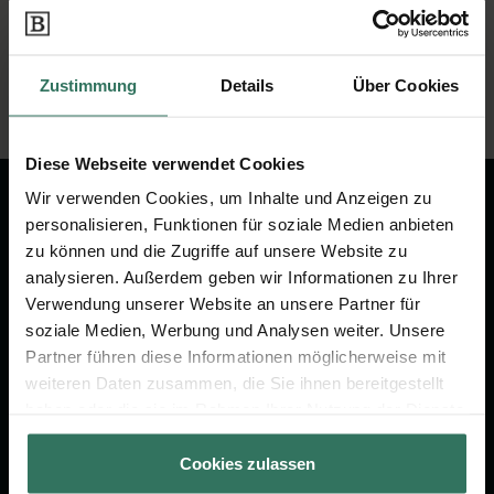
86633 Neuburg
Zustimmung
Details
Über Cookies
Diese Webseite verwendet Cookies
Wir verwenden Cookies, um Inhalte und Anzeigen zu
personalisieren, Funktionen für soziale Medien anbieten
zu können und die Zugriffe auf unsere Website zu
Wir sind Ihr Ansprechpartner rund
analysieren. Außerdem geben wir Informationen zu Ihrer
um das Thema Bestattung &
Verwendung unserer Website an unsere Partner für
Vorsorge.
soziale Medien, Werbung und Analysen weiter. Unsere
Partner führen diese Informationen möglicherweise mit
weiteren Daten zusammen, die Sie ihnen bereitgestellt
Jetzt beraten lassen
haben oder die sie im Rahmen Ihrer Nutzung der Dienste
gesammelt haben.
Cookies zulassen
FÜR SIE
FÜR BESTATTER