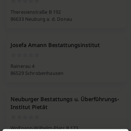
Theresienstraße B 192
86633 Neuburg a. d. Donau
Josefa Amann Bestattungsinstitut
Rainerau 4
86529 Schrobenhausen
Neuburger Bestattungs u. Überführungs-
Institut Pietät
Wolfgang-Wilhelm-Platz B 173