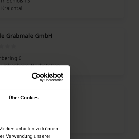
rm Schloß 13
 Kraichtal
le Grabmale GmbH
bering 6
 Linkenheim-Hochstetten
asslage
Über Cookies
ofstr. 3
 Malsch
 Medien anbieten zu können
hrer Verwendung unserer