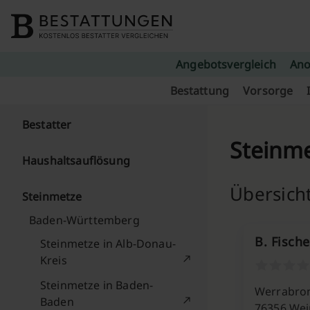
Skip to content
Angebotsvergleich
Ano
Bestattung
Vorsorge
Bestatter
Steinme
Haushaltsauflösung
Übersicht
Steinmetze
Baden-Württemberg
B. Fische
Steinmetze in Alb-Donau-
Kreis
Steinmetze in Baden-
Werrabro
Baden
76356 Wei