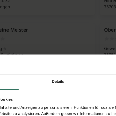
tr. 32
Hinte
ingen
76703
eine Meister
Ober
g 6
Gewer
d Schönborn
76351
 Natursteine GmbH
R. H
Details
 4A
Bahnh
Cookies
tenheim
76316
nhalte und Anzeigen zu personalisieren, Funktionen für soziale
Website zu analysieren. Außerdem geben wir Informationen zu I