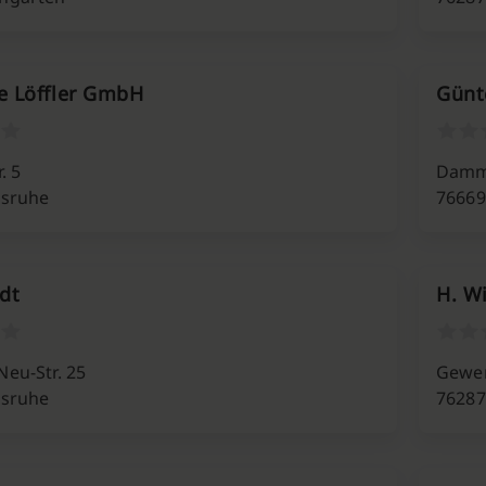
e Löffler GmbH
Günt
. 5
Damms
lsruhe
76669
dt
H. W
eu-Str. 25
Gewer
lsruhe
76287