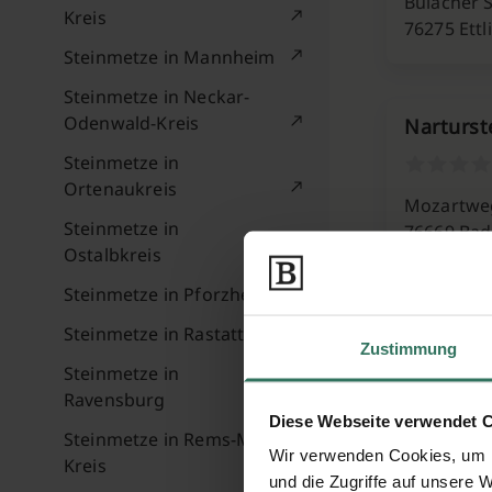
Bulacher S
Kreis
76275 Ettl
Steinmetze in Mannheim
Steinmetze in Neckar-
Odenwald-Kreis
Narturst
Steinmetze in
Ortenaukreis
Mozartwe
Steinmetze in
76669 Ba
Ostalbkreis
Steinmetze in Pforzheim
Quattro
Steinmetze in Rastatt
Zustimmung
Steinmetze in
Ravensburg
Geibelstr.
Diese Webseite verwendet 
76706 Det
Steinmetze in Rems-Murr-
Wir verwenden Cookies, um I
Kreis
und die Zugriffe auf unsere 