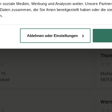
r soziale Medien, Werbung und Analysen weiter. Unsere Partner
ler & Sohn GdbR
Stad
 Daten zusammen, die Sie ihnen bereitgestellt haben oder die s
n.
nstr. 10
Obelte
chsal
76646
Ablehnen oder Einstellungen
Thom
 15
Mühle
lsbad
68753
Wern