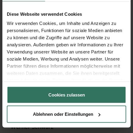
Diese Webseite verwendet Cookies
Martin Obermayr
Wir verwenden Cookies, um Inhalte und Anzeigen zu
personalisieren, Funktionen für soziale Medien anbieten
zu können und die Zugriffe auf unsere Website zu
Langenargener Str. 1
analysieren. Außerdem geben wir Informationen zu Ihrer
88069 Tettnang
Verwendung unserer Website an unsere Partner für
soziale Medien, Werbung und Analysen weiter. Unsere
Partner führen diese Informationen möglicherweise mit
Ursula Wicker-Krotz
weiteren Daten zusammen, die Sie ihnen bereitgestellt
haben oder die sie im Rahmen Ihrer Nutzung der Dienste
gesammelt haben.
Grötzelstr. 19
Cookies zulassen
88048 Friedrichshafen
Ablehnen oder Einstellungen
Werner Schwarz