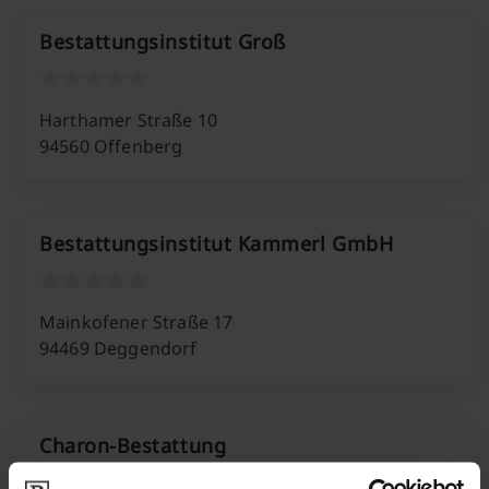
Bestattungsinstitut Groß
Harthamer Straße 10
94560 Offenberg
Bestattungsinstitut Kammerl GmbH
Mainkofener Straße 17
94469 Deggendorf
Charon-Bestattung