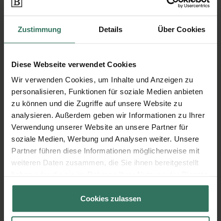
Schulstraße 2
94447 Plattling
Zustimmung
Details
Über Cookies
Diese Webseite verwendet Cookies
Franz Kremhöller Bestattungsinstitut
Wir verwenden Cookies, um Inhalte und Anzeigen zu
personalisieren, Funktionen für soziale Medien anbieten
zu können und die Zugriffe auf unsere Website zu
Franz-Xaver-Würf-Str. 17
analysieren. Außerdem geben wir Informationen zu Ihrer
94491 Hengersberg
Verwendung unserer Website an unsere Partner für
soziale Medien, Werbung und Analysen weiter. Unsere
Partner führen diese Informationen möglicherweise mit
Parringer GmbH Bestattungsinstitut
weiteren Daten zusammen, die Sie ihnen bereitgestellt
haben oder die sie im Rahmen Ihrer Nutzung der Dienste
gesammelt haben.
Lateinschulgasse 13
Cookies zulassen
94469 Deggendorf