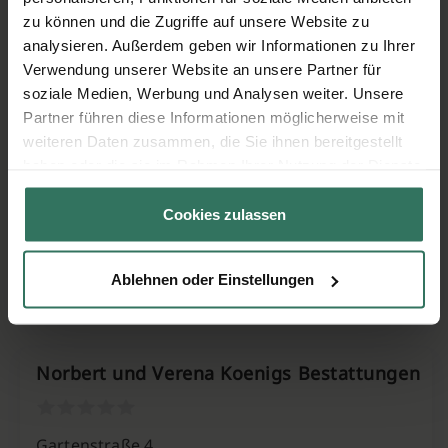
Marco Bierbaum Beerdigungsinstitut
zu können und die Zugriffe auf unsere Website zu
analysieren. Außerdem geben wir Informationen zu Ihrer
Verwendung unserer Website an unsere Partner für
Liebergstr. 14
soziale Medien, Werbung und Analysen weiter. Unsere
57580 Gebhardshain
Partner führen diese Informationen möglicherweise mit
weiteren Daten zusammen, die Sie ihnen bereitgestellt
haben oder die sie im Rahmen Ihrer Nutzung der Dienste
Meffert Bestattungen
gesammelt haben.
Cookies zulassen
Rheinstraße 49
Ablehnen oder Einstellungen
56593 Horhausen
Norbert und Verena Koenigs Bestattungen
Gartenstraße 4