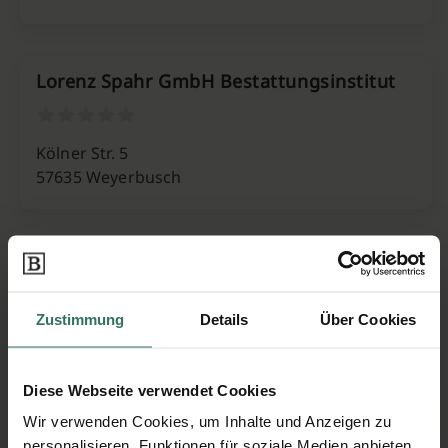
Lorenz Spahr GmbH Bestattungsinstitut
Kölner Str. 5
57635 Weyerbusch
Lorenz Spahr GmbH Bestattungsinstitut
Zustimmung
Details
Über Cookies
Koblenzer Straße 4
57610 Altenkirchen
Diese Webseite verwendet Cookies
Wir verwenden Cookies, um Inhalte und Anzeigen zu
personalisieren, Funktionen für soziale Medien anbieten