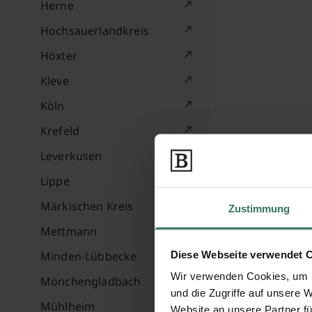
Herne
Hochsauerlandkreis
Höxter
Kleve
Köln
Krefeld
Leverkusen
Lippe
Märkischen Kreis
Zustimmung
Mettmann
Diese Webseite verwendet 
Minden-Lübbecke
Wir verwenden Cookies, um I
Mönchengladbach
und die Zugriffe auf unsere 
Mühlheim
Website an unsere Partner fü