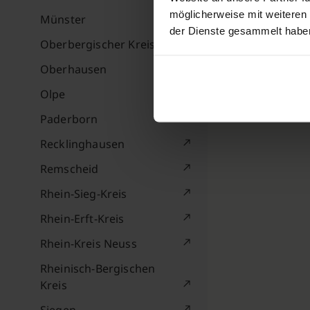
möglicherweise mit weiteren
Münster
der Dienste gesammelt habe
Oberbergischer Kreis
Oberhausen
Olpe
Paderborn
Recklinghausen
Remscheid
Rhein-Sieg-Kreis
Rhein-Erft-Kreis
Rhein-Kreis Neuss
Rheinisch-Bergischen
Kreis