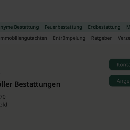
nyme Bestattung
Feuerbestattung
Erdbestattung
M
Immobiliengutachten
Entrümpelung
Ratgeber
Verze
Kont
Ange
öller Bestattungen
 70
eld