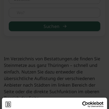
Suchen
Im Verzeichnis von Bestattungen.de finden Sie
Steinmetze aus ganz Thüringen – schnell und
einfach. Nutzen Sie dazu entweder die
übersichtliche Auflistung der verschiedenen
Anbieter nach Städten im linken Bereich der
Seite oder die direkte Suchfunktion im oberen
Bereich der Seite.