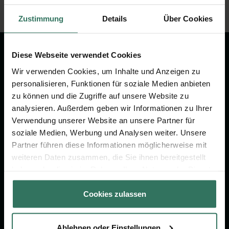
Zustimmung
Details
Über Cookies
Diese Webseite verwendet Cookies
Wir verwenden Cookies, um Inhalte und Anzeigen zu
Wir sind Ihr Ansprechpartner rund
personalisieren, Funktionen für soziale Medien anbieten
um das Thema Bestattung &
zu können und die Zugriffe auf unsere Website zu
Vorsorge.
analysieren. Außerdem geben wir Informationen zu Ihrer
Verwendung unserer Website an unsere Partner für
soziale Medien, Werbung und Analysen weiter. Unsere
Jetzt beraten lassen
Partner führen diese Informationen möglicherweise mit
weiteren Daten zusammen, die Sie ihnen bereitgestellt
haben oder die sie im Rahmen Ihrer Nutzung der Dienste
FÜR SIE
FÜR BESTATTER
gesammelt haben.
Cookies zulassen
Vergleich
Online-Portal
Ratgeber
Kostenlos registrieren
Ablehnen oder Einstellungen