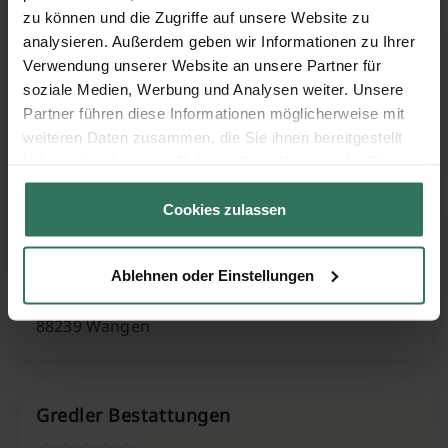
zu können und die Zugriffe auf unsere Website zu
analysieren. Außerdem geben wir Informationen zu Ihrer
Frieden Bestattungsdienst
Verwendung unserer Website an unsere Partner für
soziale Medien, Werbung und Analysen weiter. Unsere
Partner führen diese Informationen möglicherweise mit
Seestr. 19
weiteren Daten zusammen, die Sie ihnen bereitgestellt
88214 Ravensburg
haben oder die sie im Rahmen Ihrer Nutzung der Dienste
gesammelt haben.
Cookies zulassen
Friedrich Wurm Bestattungsdienst
Ablehnen oder Einstellungen
Leutkircher Straße 27
88239 Wangen
Gredler Bestattungen