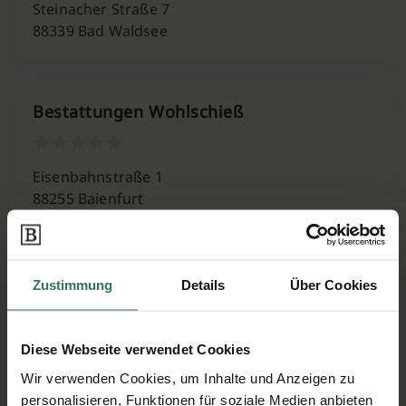
Steinacher Straße 7
88339 Bad Waldsee
Bestattungen Wohlschieß
Eisenbahnstraße 1
88255 Baienfurt
Bestattungshaus Hiestand e. K.
Zustimmung
Details
Über Cookies
Wolfeggerstraße 46/1
Diese Webseite verwendet Cookies
88250 Weingarten
Wir verwenden Cookies, um Inhalte und Anzeigen zu
personalisieren, Funktionen für soziale Medien anbieten