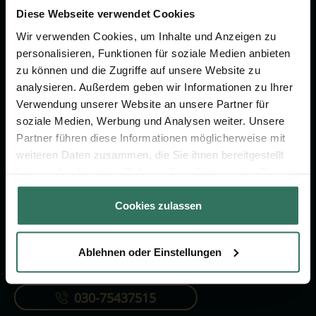
um das Thema Bestattung &
Diese Webseite verwendet Cookies
Vorsorge.
Wir verwenden Cookies, um Inhalte und Anzeigen zu
personalisieren, Funktionen für soziale Medien anbieten
zu können und die Zugriffe auf unsere Website zu
Jetzt beraten lassen
analysieren. Außerdem geben wir Informationen zu Ihrer
Verwendung unserer Website an unsere Partner für
soziale Medien, Werbung und Analysen weiter. Unsere
FÜR SIE
FÜR BESTATTER
Partner führen diese Informationen möglicherweise mit
Vergleich
Online-Portal
weiteren Daten zusammen, die Sie ihnen bereitgestellt
haben oder die sie im Rahmen Ihrer Nutzung der Dienste
Ratgeber
Kostenlos registrieren
gesammelt haben.
Verzeichnis
Cookies zulassen
Ablehnen oder Einstellungen
KONTAKTIEREN SIE UNS
030-75437515