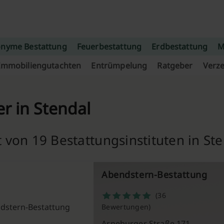
nyme Bestattung
Feuerbestattung
Erdbestattung
M
Immobiliengutachten
Entrümpelung
Ratgeber
Verze
er in Stendal
 von 19 Bestattungsinstituten in St
Abendstern-Bestattung
(36
Bewertungen)
Arneburger Straße 171