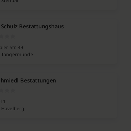
 Stendal
 Schulz Bestattungshaus
ler Str. 39
0 Tangermünde
chmiedl Bestattungen
l 1
 Havelberg