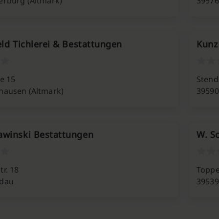
erburg (Altmark)
39576
feld Tichlerei & Bestattungen
Kunz
e 15
Stenda
hausen (Altmark)
3959
awinski Bestattungen
W. S
r. 18
Toppe
ndau
39539