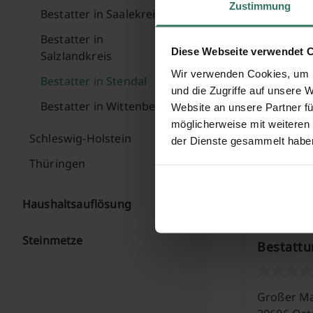
Zustimmung
Bestatter in Saalekreis
Dorfstraß
Bestatter in
Diese Webseite verwendet 
39524 Kli
Salzlandkreis
Wir verwenden Cookies, um I
Bestatter in Stendal
und die Zugriffe auf unsere 
Bestatter in Wittenberg
Website an unsere Partner fü
Bestattu
möglicherweise mit weiteren
Schleswig-Holstein
der Dienste gesammelt habe
Thüringen
Stendaler
39596 Arn
Haushaltsauflösung
Steinmetze
Bestatt
Großer Ma