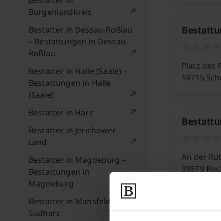
Bestatter in
Burgenlandkreis
Bestatter in Dessau-Roßlau
Bestattu
– Bestattungen in Dessau-
Roßlau
Platz des 
Bestatter in Halle (Saale) –
14715 Sch
Bestattungen in Halle
(Saale)
Bestatter in Harz
Bestatt
Bestatter in Jerichower
Land
An der Ru
Bestatter in Magdeburg –
39579 Ro
Bestattungen in
Magdeburg
Bestatter in Mansfeld-
Bestattu
Südharz