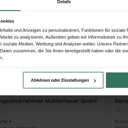
Details
e 92
Vor d
Cookies
etz (Neuermark)
39576
nhalte und Anzeigen zu personalisieren, Funktionen für soziale
Website zu analysieren. Außerdem geben wir Informationen zu I
r soziale Medien, Werbung und Analysen weiter. Unsere Partner
ngsinstitut Waschke
Best
 Daten zusammen, die Sie ihnen bereitgestellt haben oder die s
n.
 Straße 81
Bisma
eburg
39517
Ablehnen oder Einstellungen
ungsunternehmen Moldenhauer GmbH
Best
rkt 4
From