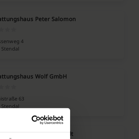
attungshaus Peter Salomon
ssenweg 4
 Stendal
attungshaus Wolf GmbH
aistraße 63
 Stendal
attungsinstitut Himmstedt