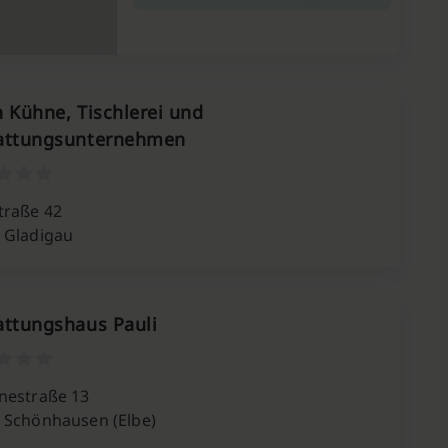
n Kühne, Tischlerei und
attungsunternehmen
traße 42
 Gladigau
attungshaus Pauli
nestraße 13
 Schönhausen (Elbe)