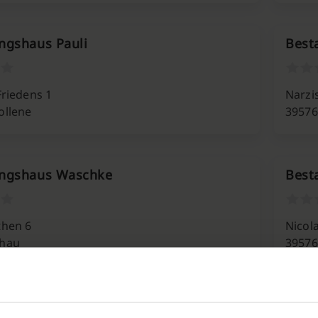
ngshaus Pauli
Best
Friedens 1
Narzi
ollene
39576
ungshaus Waschke
Best
then 6
Nicol
chau
39576
ngsinstitut Helmut Pauli
Best