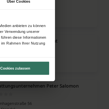
Über Cookies
em Viehtor 15
 Stendal
 Medien anbieten zu können
hrer Verwendung unserer
 führen diese Informationen
attungsring Tag und Nacht
ie im Rahmen Ihrer Nutzung
rckstraße 17
 Tangerhütte
Cookies zulassen
attungsunternehmen Peter Salomon
mhagenstraße 56