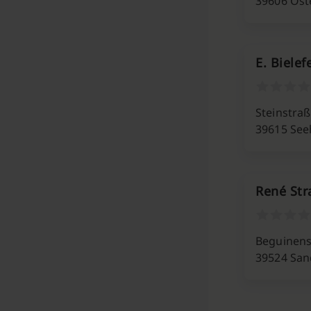
39606 Ost
E. Biele
Steinstraß
39615 See
René Str
Beguinenst
39524 Sa