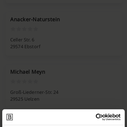
Anacker-Naturstein
Celler Str. 6
29574 Ebstorf
Michael Meyn
Groß-Liederner-Str. 24
29525 Uelzen