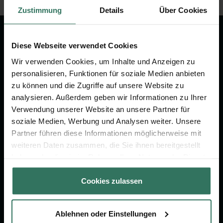
Zustimmung
Details
Über Cookies
Diese Webseite verwendet Cookies
Wir sind Ihr Ansprechpartner rund
Wir verwenden Cookies, um Inhalte und Anzeigen zu
um das Thema Bestattung &
personalisieren, Funktionen für soziale Medien anbieten
zu können und die Zugriffe auf unsere Website zu
Vorsorge.
analysieren. Außerdem geben wir Informationen zu Ihrer
Verwendung unserer Website an unsere Partner für
soziale Medien, Werbung und Analysen weiter. Unsere
Jetzt beraten lassen
Partner führen diese Informationen möglicherweise mit
weiteren Daten zusammen, die Sie ihnen bereitgestellt
haben oder die sie im Rahmen Ihrer Nutzung der Dienste
FÜR SIE
FÜR BESTATTER
gesammelt haben.
Vergleich
Online-Portal
Cookies zulassen
Ratgeber
Kostenlos registrieren
Verzeichnis
Ablehnen oder Einstellungen