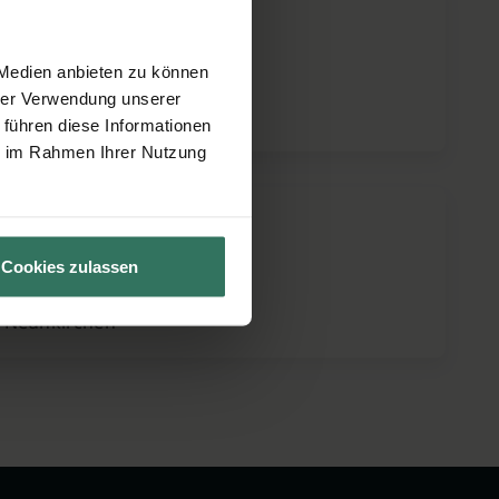
 u. Margaret Menzel
 Medien anbieten zu können
rsbacher Weg 1A
hrer Verwendung unserer
 Ottweiler
 führen diese Informationen
ie im Rahmen Ihrer Nutzung
r Rinder
Cookies zulassen
nnstr. 51a
 Neunkirchen