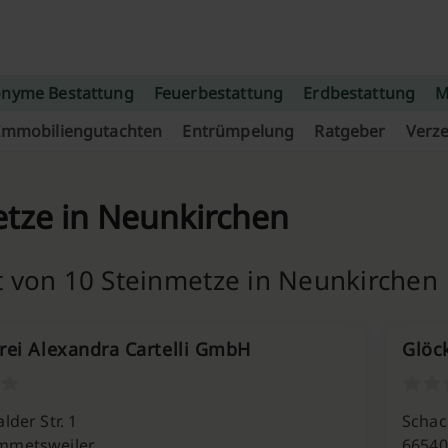
nyme Bestattung
Feuerbestattung
Erdbestattung
M
Immobiliengutachten
Entrümpelung
Ratgeber
Verze
tze in Neunkirchen
t von 10 Steinmetze in Neunkirchen
rei Alexandra Cartelli GmbH
Glöc
lder Str. 1
Scha
mmetsweiler
66540