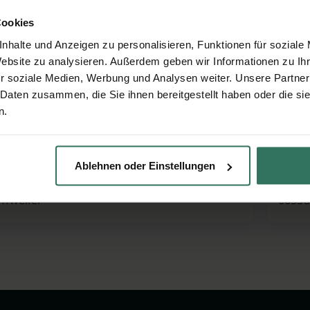
Woll GmbH
Hans
Cookies
nhalte und Anzeigen zu personalisieren, Funktionen für soziale
hstr. 62b
Balte
Website zu analysieren. Außerdem geben wir Informationen zu I
ngen
66564
r soziale Medien, Werbung und Analysen weiter. Unsere Partner
 Daten zusammen, die Sie ihnen bereitgestellt haben oder die s
n.
Biewer
Olive
Ablehnen oder Einstellungen
 91
Herma
ffweiler
66538