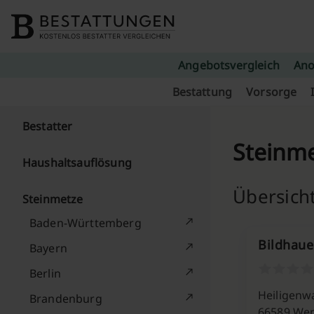
Skip to content
Angebotsvergleich
Ano
Bestattung
Vorsorge
Bestatter
Steinme
Haushaltsauflösung
Übersich
Steinmetze
Baden-Württemberg
Bildhaue
Bayern
Berlin
Heiligenwa
Brandenburg
66589 We