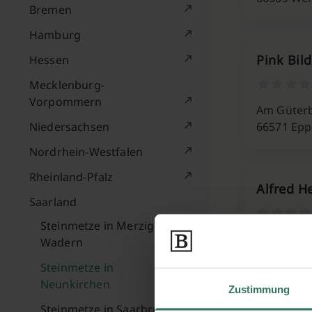
Bremen
Hamburg
Pink Bil
Hessen
Mecklenburg-
Vorpommern
Am Güter
Niedersachsen
66571 Epp
Nordrhein-Westfalen
Rheinland-Pfalz
Alfred H
Saarland
Steinmetze in Merzig-
Galgenber
Wadern
66571 Epp
Steinmetze in
Neunkirchen
Zustimmung
Steinmetze in Saarbrücken