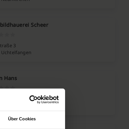
nbildhauerei Scheer
straße 3
 Uchtelfangen
n Hans
Kohlwies 4
 Neunkirchen
Über Cookies