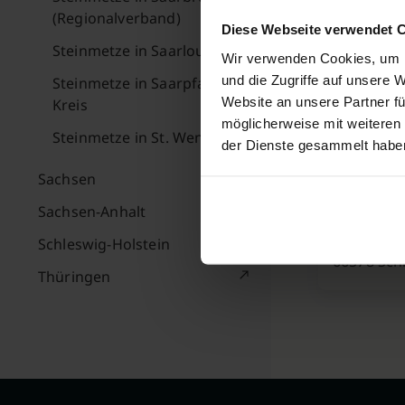
Granit 
(Regionalverband)
Diese Webseite verwendet 
Steinmetze in Saarlouis
Wir verwenden Cookies, um I
Welschbac
und die Zugriffe auf unsere 
Steinmetze in Saarpfalz-
66557 Illi
Website an unsere Partner fü
Kreis
möglicherweise mit weiteren
Steinmetze in St. Wendel
der Dienste gesammelt habe
Helmut 
Sachsen
Sachsen-Anhalt
Illingerstr.
Schleswig-Holstein
66578 Schi
Thüringen