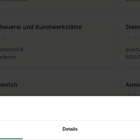
dhauerei und Kunstwerkstätte
Stei
bahnhof 8
Josef
elborn
66557
einrich
Armi
gstr. 16
Inder
elborn
66540
Details