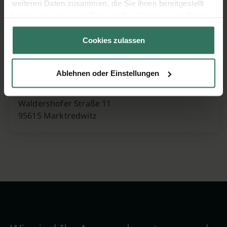
weiteren Daten zusammen, die Sie ihnen bereitgestellt
Dr.-Schmidt-Straße 23
haben oder die sie im Rahmen Ihrer Nutzung der Dienste
95632 Wunsiedel
gesammelt haben.
Cookies zulassen
Martin Schinner Bestattungsinstitut
Ablehnen oder Einstellungen
Waldershofer Straße 11
95615 Marktredwitz