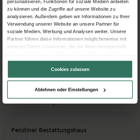
personalisieren, Funktionen für soziale Medien anbieten
zu können und die Zugriffe auf unsere Website zu
Marion Dahnke Bestattungsinstitut
analysieren. Außerdem geben wir Informationen zu Ihrer
Verwendung unserer Website an unsere Partner für
soziale Medien, Werbung und Analysen weiter. Unsere
Wilhelm-Pieck-Str. 32
Partner führen diese Informationen möglicherweise mit
17213 Malchow
weiteren Daten zusammen, die Sie ihnen bereitgestellt
haben oder die sie im Rahmen Ihrer Nutzung der Dienste
gesammelt haben.
Cookies zulassen
Müritz-Bestattungen
Ablehnen oder Einstellungen
Dorfstraße 81
17209 Wredenhagen
Penzliner Bestattungshaus