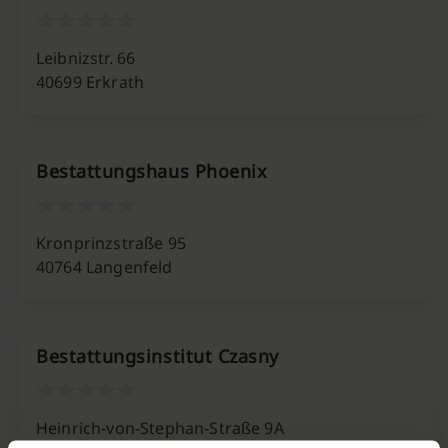
Leibnizstr. 66
40699 Erkrath
Bestattungshaus Phoenix
Kronprinzstraße 95
40764 Langenfeld
Bestattungsinstitut Czasny
Heinrich-von-Stephan-Straße 9A