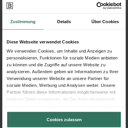
40764 Langenfeld
Zustimmung
Details
Über Cookies
Erich Lomberg Bestattungen
Diese Webseite verwendet Cookies
Bökenbuschstr. 58
Wir verwenden Cookies, um Inhalte und Anzeigen zu
42555 Velbert
personalisieren, Funktionen für soziale Medien anbieten
zu können und die Zugriffe auf unsere Website zu
analysieren. Außerdem geben wir Informationen zu Ihrer
Verwendung unserer Website an unsere Partner für
Feldhaus KG Beerdigungsinstitut
soziale Medien, Werbung und Analysen weiter. Unsere
Partner führen diese Informationen möglicherweise mit
weiteren Daten zusammen, die Sie ihnen bereitgestellt
Alter Kirchplatz 19
haben oder die sie im Rahmen Ihrer Nutzung der Dienste
42781 Haan
gesammelt haben.
Cookies zulassen