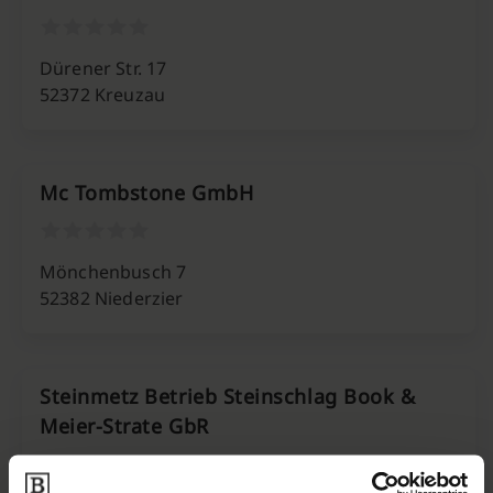
Dürener Str. 17
52372 Kreuzau
Mc Tombstone GmbH
Mönchenbusch 7
52382 Niederzier
Steinmetz Betrieb Steinschlag Book &
Meier-Strate GbR