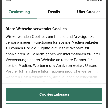
Heimbacher Str. 112
52385 Nideggen
Zustimmung
Details
Über Cookies
Diese Webseite verwendet Cookies
T. Stolzenbach
Wir verwenden Cookies, um Inhalte und Anzeigen zu
personalisieren, Funktionen für soziale Medien anbieten
Hauptstr. 72
zu können und die Zugriffe auf unsere Website zu
52372 Kreuzau
analysieren. Außerdem geben wir Informationen zu Ihrer
Verwendung unserer Website an unsere Partner für
soziale Medien, Werbung und Analysen weiter. Unsere
Partner führen diese Informationen möglicherweise mit
Weiler
weiteren Daten zusammen, die Sie ihnen bereitgestellt
haben oder die sie im Rahmen Ihrer Nutzung der Dienste
gesammelt haben.
Neue Aue 18
Cookies zulassen
52355 Düren