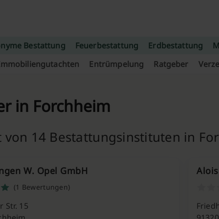
nyme Bestattung
Feuerbestattung
Erdbestattung
M
Immobiliengutachten
Entrümpelung
Ratgeber
Verze
er in Forchheim
 von 14 Bestattungsinstituten in F
ungen W. Opel GmbH
Aloi
(1 Bewertungen)
 Str. 15
Fried
chheim
91320