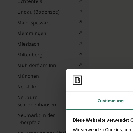
Lichtenfels
Lindau (Bodensee)
Main-Spessart
Memmingen
Miesbach
Miltenberg
Mühldorf am Inn
München
Neu-Ulm
Neuburg-
Zustimmung
Schrobenhausen
Neumarkt in der
Diese Webseite verwendet 
Oberpfalz
Wir verwenden Cookies, um I