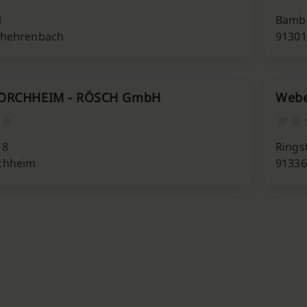
1
Bambe
chehrenbach
91301
FORCHHEIM - RÖSCH GmbH
Webe
 8
Rings
chheim
91336