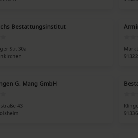
chs Bestattungsinstitut
Armi
er Str. 30a
Markt
nkirchen
91322
ungen G. Mang GmbH
Best
nstraße 43
Kling
olsheim
91336