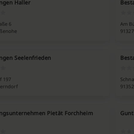
ngen Haller
Best
aße 6
Am Bü
ißenohe
91327
ngen Seelenfrieden
Best
f 197
Schna
lerndorf
91352
ungsunternehmen Pietät Forchheim
Gunt