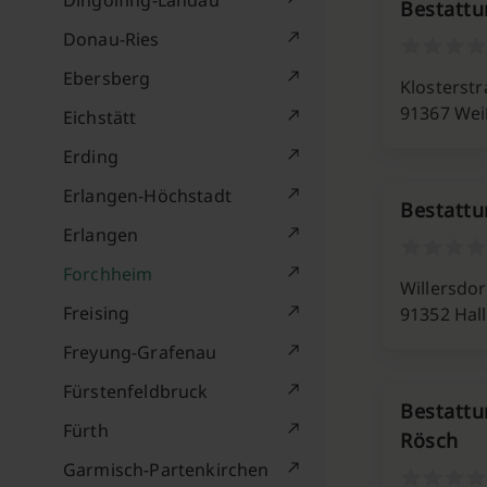
Dingolfing-Landau
Bestattu
Donau-Ries
Ebersberg
Klosterstr
91367 We
Eichstätt
Erding
Erlangen-Höchstadt
Bestattu
Erlangen
Forchheim
Willersdor
Freising
91352 Hal
Freyung-Grafenau
Fürstenfeldbruck
Bestatt
Fürth
Rösch
Garmisch-Partenkirchen