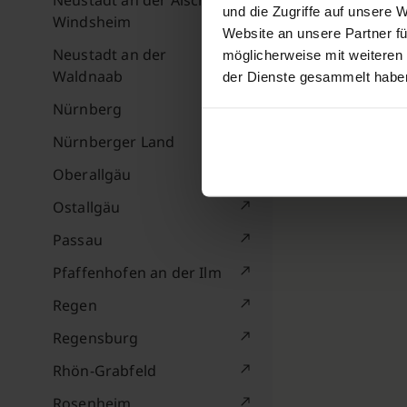
Neustadt an der Aisch-Bad
und die Zugriffe auf unsere 
Windsheim
Website an unsere Partner fü
Neustadt an der
möglicherweise mit weiteren
Waldnaab
der Dienste gesammelt habe
Nürnberg
Nürnberger Land
Oberallgäu
Ostallgäu
Passau
Pfaffenhofen an der Ilm
Regen
Regensburg
Rhön-Grabfeld
Rosenheim