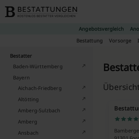
Skip to content
Angebotsvergleich
Ano
Bestattung
Vorsorge
Bestatter
Bestatt
Baden-Württemberg
Bayern
Übersicht
Aichach-Friedberg
Altötting
Bestatt
Amberg-Sulzbach
Amberg
Bamberger
Ansbach
91301 For