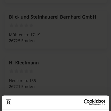
Bild- und Steinhauerei Bernhard GmbH
Mühlenstr. 17-19
26725 Emden
H. Kleefmann
Neutorstr. 135
26721 Emden