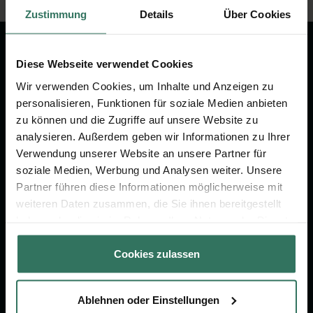
Zustimmung
Details
Über Cookies
Diese Webseite verwendet Cookies
Wir sind Ihr Ansprechpartner rund
Wir verwenden Cookies, um Inhalte und Anzeigen zu
um das Thema Bestattung &
personalisieren, Funktionen für soziale Medien anbieten
zu können und die Zugriffe auf unsere Website zu
Vorsorge.
analysieren. Außerdem geben wir Informationen zu Ihrer
Verwendung unserer Website an unsere Partner für
soziale Medien, Werbung und Analysen weiter. Unsere
Jetzt beraten lassen
Partner führen diese Informationen möglicherweise mit
weiteren Daten zusammen, die Sie ihnen bereitgestellt
haben oder die sie im Rahmen Ihrer Nutzung der Dienste
FÜR SIE
FÜR BESTATTER
gesammelt haben.
Vergleich
Online-Portal
Cookies zulassen
Ratgeber
Kostenlos registrieren
Verzeichnis
Ablehnen oder Einstellungen