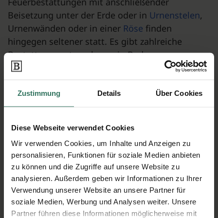
Feuerbestattungen mit anschließender
Beisetzung unter der Erde oder in
Urnenstelen
,
Urnenwänden oder in einer
Röse
finden
hingegen seltener statt. Es gibt zahlreiche
Bestattungsunternehmen in Baden-
Württemberg, die bedingt durch die Nähe zur
Schweiz auch Bestattungsarten anbieten, die in
Deutschland nicht üblich sind. Dazu zählen unter
Zustimmung
Details
Über Cookies
anderem die
Almwiesenbestattung
und weitere
verschiedene Formen der
Naturbestattung
.
Diese Webseite verwendet Cookies
Bestatter in Baden-
Wir verwenden Cookies, um Inhalte und Anzeigen zu
Württemberg
personalisieren, Funktionen für soziale Medien anbieten
zu können und die Zugriffe auf unsere Website zu
Baden-Württemberg bietet eine große Auswahl
analysieren. Außerdem geben wir Informationen zu Ihrer
an verschiedenen Bestattern, die
Verwendung unserer Website an unsere Partner für
unterschiedliche Leistungen anbieten.
soziale Medien, Werbung und Analysen weiter. Unsere
Besonders viele Institute finden Angehörige und
Partner führen diese Informationen möglicherweise mit