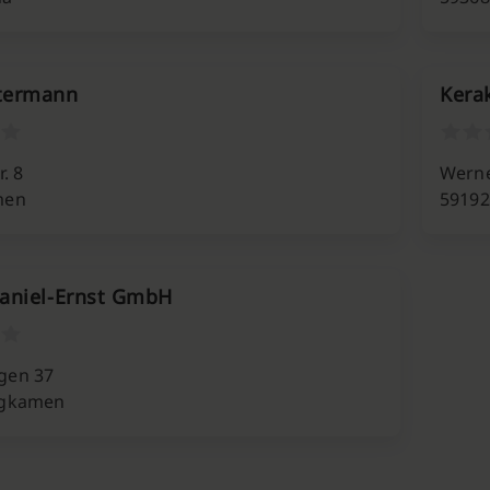
termann
Kera
. 8
Werne
men
5919
aniel-Ernst GmbH
gen 37
rgkamen