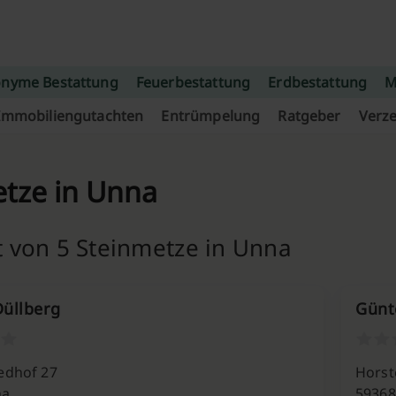
nyme Bestattung
Feuerbestattung
Erdbestattung
M
Immobiliengutachten
Entrümpelung
Ratgeber
Verze
tze in Unna
t von 5 Steinmetze in Unna
üllberg
Günt
edhof 27
Horste
na
59368