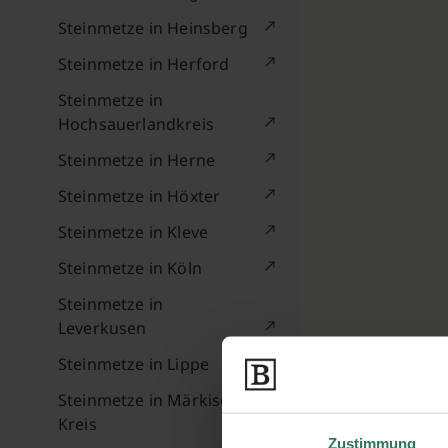
Steinmetze in Heinsberg
Steinmetze in Herford
Steinmetze in
Hochsauerlandkreis
Steinmetze in Herne
Steinmetze in Höxter
Steinmetze in Kleve
Steinmetze in Köln
Steinmetze in
Leverkusen
Steinmetze in Lippe
Steinmetze in Märkischer
Kreis
Zustimmung