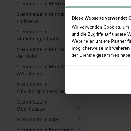
Steinmetze in Mettmann
Steinmetze in Minden-
Diese Webseite verwendet 
Lübbecke
Wir verwenden Cookies, um I
Steinmetze in
und die Zugriffe auf unsere 
Mönchengladbach
Website an unsere Partner fü
möglicherweise mit weiteren
Steinmetze in Mülheim an
der Dienste gesammelt habe
der Ruhr
Steinmetze in Münster
(Westfalen),
Steinmetze in
Oberbergischer Kreis
Steinmetze in
Oberhausen
Steinmetze in Olpe
Steinmetze in Paderborn