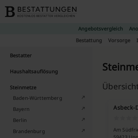
Skip to content
Angebotsvergleich
Ano
Bestattung
Vorsorge
Bestatter
Steinme
Haushaltsauflösung
Übersich
Steinmetze
Baden-Württemberg
Asbeck-D
Bayern
Berlin
Am Südfri
Brandenburg
59423 Un