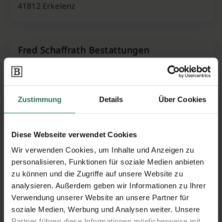
41812 Erkelenz
Fred Schaffrath Bestattungen
Konrad-Adenauer-Straße 67
52511 Geilenkirchen
Zustimmung
Details
Über Cookies
Diese Webseite verwendet Cookies
Friedhelm Brudermanns Bestattungen
Wir verwenden Cookies, um Inhalte und Anzeigen zu
personalisieren, Funktionen für soziale Medien anbieten
zu können und die Zugriffe auf unsere Website zu
Roermonder Straße 60
analysieren. Außerdem geben wir Informationen zu Ihrer
52525 Heinsberg
Verwendung unserer Website an unsere Partner für
soziale Medien, Werbung und Analysen weiter. Unsere
Partner führen diese Informationen möglicherweise mit