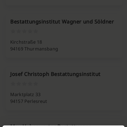
Bestattungsinstitut Wagner und Söldner
Kirchstraße 18
94169 Thurmansbang
Josef Christoph Bestattungsinstitut
Marktplatz 33
94157 Perlesreut
Max Hohenwarter Bestattungen