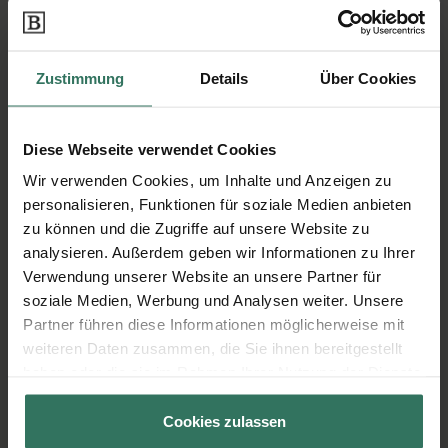
Freyunger Straße 28
Zustimmung
Details
Über Cookies
94065 Waldkirchen
Diese Webseite verwendet Cookies
Moser Bestattungsinstitut
Wir verwenden Cookies, um Inhalte und Anzeigen zu
personalisieren, Funktionen für soziale Medien anbieten
zu können und die Zugriffe auf unsere Website zu
analysieren. Außerdem geben wir Informationen zu Ihrer
Vorderfreundorfer Straße 4
Verwendung unserer Website an unsere Partner für
94143 Grainet
soziale Medien, Werbung und Analysen weiter. Unsere
Partner führen diese Informationen möglicherweise mit
weiteren Daten zusammen, die Sie ihnen bereitgestellt
Stefan Pradl Bestattungen
haben oder die sie im Rahmen Ihrer Nutzung der Dienste
gesammelt haben.
Cookies zulassen
Bahnhofstr. 12