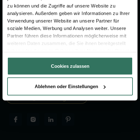
FÜR SIE
FÜR BESTATTER
zu können und die Zugriffe auf unsere Website zu
analysieren. Außerdem geben wir Informationen zu Ihrer
Vergleich
Online-Portal
Verwendung unserer Website an unsere Partner für
Ratgeber
Kostenlos registrieren
soziale Medien, Werbung und Analysen weiter. Unsere
Partner führen diese Informationen möglicherweise mit
Verzeichnis
weiteren Daten zusammen, die Sie ihnen bereitgestellt
haben oder die sie im Rahmen Ihrer Nutzung der Dienste
gesammelt haben.
Cookies zulassen
KONTAKTIEREN SIE UNS
030-75437515
Ablehnen oder Einstellungen
info@bestattungen.de