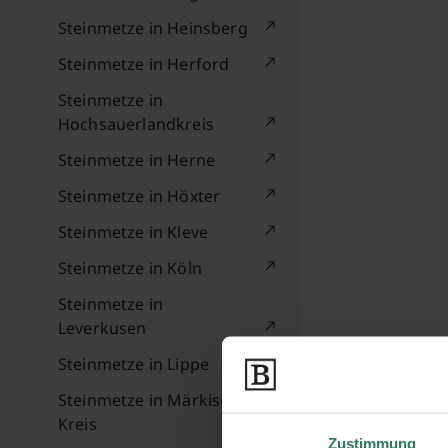
Steinmetze in Heinsberg
Steinmetze in Herford
Steinmetze in
Hochsauerlandkreis
Steinmetze in Herne
Steinmetze in Höxter
Steinmetze in Kleve
Steinmetze in Köln
Steinmetze in
Leverkusen
Steinmetze in Lippe
Steinmetze in Märkischer
Kreis
Zustimmung