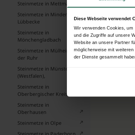
Steinmetze in Mettmann
Steinmetze in Minden-
Diese Webseite verwendet 
Lübbecke
Wir verwenden Cookies, um I
Steinmetze in
und die Zugriffe auf unsere 
Mönchengladbach
Website an unsere Partner fü
möglicherweise mit weiteren
Steinmetze in Mülheim an
der Dienste gesammelt habe
der Ruhr
Steinmetze in Münster
(Westfalen),
Steinmetze in
Oberbergischer Kreis
Steinmetze in
Oberhausen
Steinmetze in Olpe
Steinmetze in Paderborn