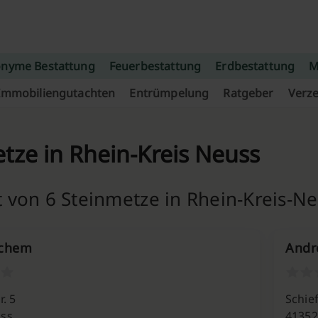
nyme Bestattung
Feuerbestattung
Erdbestattung
M
Immobiliengutachten
Entrümpelung
Ratgeber
Verze
tze in Rhein-Kreis Neuss
 von 6 Steinmetze in Rhein-Kreis-N
achem
Andr
r. 5
Schief
ss
41352