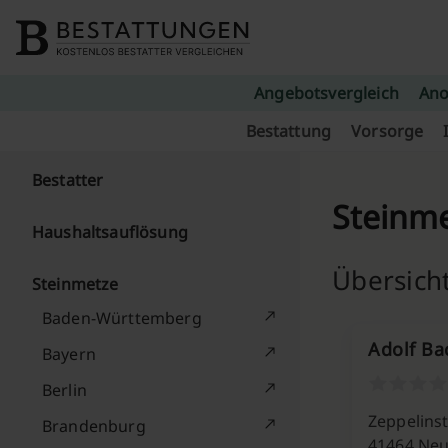
Skip to content
Angebotsvergleich
Ano
Bestattung
Vorsorge
Bestatter
Steinme
Haushaltsauflösung
Übersicht
Steinmetze
Baden-Württemberg
Adolf B
Bayern
Berlin
Zeppelinst
Brandenburg
41464 Neu