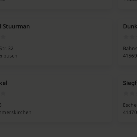
d Stuurman
Dunk
tr. 32
Bahnst
erbusch
41569
kel
Siegf
5
Esche
mmerskirchen
41470