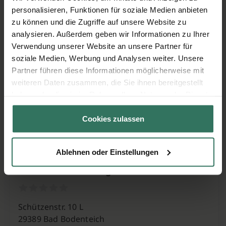
personalisieren, Funktionen für soziale Medien anbieten
Mühlentr. 8
zu können und die Zugriffe auf unsere Website zu
29596 Stadensen
analysieren. Außerdem geben wir Informationen zu Ihrer
Verwendung unserer Website an unsere Partner für
soziale Medien, Werbung und Analysen weiter. Unsere
Partner führen diese Informationen möglicherweise mit
Rudolf Bollow Bestattungsinstitut
weiteren Daten zusammen, die Sie ihnen bereitgestellt
haben oder die sie im Rahmen Ihrer Nutzung der Dienste
gesammelt haben.
Meisenweg 2
Cookies zulassen
29549 Bad Bevensen
Ablehnen oder Einstellungen
Schwade Bestattungen GmbH
Schützenstr. 10 L
29389 Bad Bodenteich