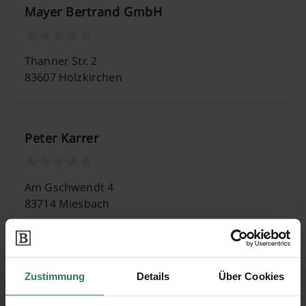
Mayer Bertrand GmbH
Thanner Str. 2
83607 Holzkirchen
Peter Karrer
Am Gschwendt 4
83714 Miesbach
Peter Karrer
Zustimmung
Details
Über Cookies