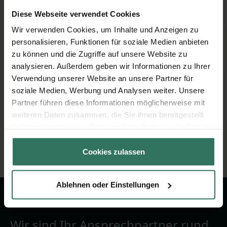
Agatharied 4
Diese Webseite verwendet Cookies
83734 Hausham
Wir verwenden Cookies, um Inhalte und Anzeigen zu
personalisieren, Funktionen für soziale Medien anbieten
zu können und die Zugriffe auf unsere Website zu
Wunderle Peter
analysieren. Außerdem geben wir Informationen zu Ihrer
Verwendung unserer Website an unsere Partner für
soziale Medien, Werbung und Analysen weiter. Unsere
Mühlweg 4
Partner führen diese Informationen möglicherweise mit
83727 Schliersee
weiteren Daten zusammen, die Sie ihnen bereitgestellt
haben oder die sie im Rahmen Ihrer Nutzung der Dienste
gesammelt haben.
Cookies zulassen
Ablehnen oder Einstellungen
Wir sind Ihr Ansprechpartner rund