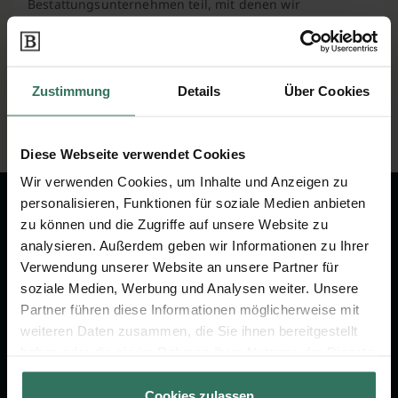
Bestattungsunternehmen teil, mit denen wir
zusammenarbeiten. Wenn über unser Portal eine
Vermittlung zu Stande kommt, erhalten wir vom
jeweiligen Anbieter eine Vergütung, mit der wir
unseren Service finanzieren. Für Sie als Kunde ist unser
Zustimmung
Details
Über Cookies
Service kostenfrei und unverbindlich.
Diese Webseite verwendet Cookies
Wir verwenden Cookies, um Inhalte und Anzeigen zu
personalisieren, Funktionen für soziale Medien anbieten
zu können und die Zugriffe auf unsere Website zu
analysieren. Außerdem geben wir Informationen zu Ihrer
Wir sind Ihr Ansprechpartner rund
Verwendung unserer Website an unsere Partner für
um das Thema Bestattung &
soziale Medien, Werbung und Analysen weiter. Unsere
Vorsorge.
Partner führen diese Informationen möglicherweise mit
weiteren Daten zusammen, die Sie ihnen bereitgestellt
haben oder die sie im Rahmen Ihrer Nutzung der Dienste
Jetzt beraten lassen
gesammelt haben.
Cookies zulassen