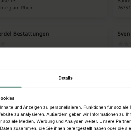
raße 13
Bahnh
burg am Rhein
76751
rdel Bestattungen
Sven
g 7
Neust
inzabern
67360
Details
 Bouché Bestattungen
Cookies
nhalte und Anzeigen zu personalisieren, Funktionen für soziale
ße 13
Website zu analysieren. Außerdem geben wir Informationen zu I
ardt
r soziale Medien, Werbung und Analysen weiter. Unsere Partner
 Daten zusammen, die Sie ihnen bereitgestellt haben oder die s