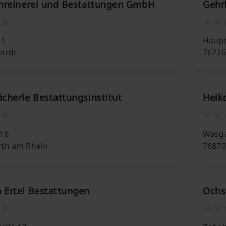
hreinerei und Bestattungen GmbH
Gehr
 1
Haupt
ardt
7672
cherle Bestattungsinstitut
Heik
16
Wasga
th am Rhein
76870
Ertel Bestattungen
Ochs