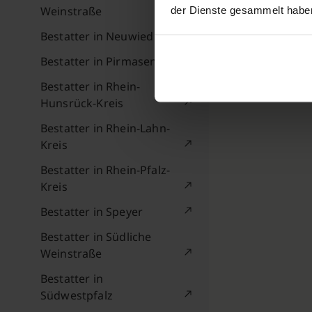
Weinstraße
der Dienste gesammelt habe
Bestatter in Neuwied
Bestatter in Pirmasens
Bestatter in Rhein-
Hunsrück-Kreis
Bestatter in Rhein-Lahn-
Kreis
Bestatter in Rhein-Pfalz-
Kreis
Bestatter in Speyer
Bestatter in Südliche
Weinstraße
Bestatter in
Südwestpfalz