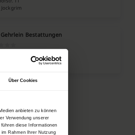
ofstr. 11
 Jockgrim
 Gehrlein Bestattungen
adter Str. 152
 Lingenfeld
Über Cookies
 Medien anbieten zu können
hrer Verwendung unserer
 führen diese Informationen
ie im Rahmen Ihrer Nutzung