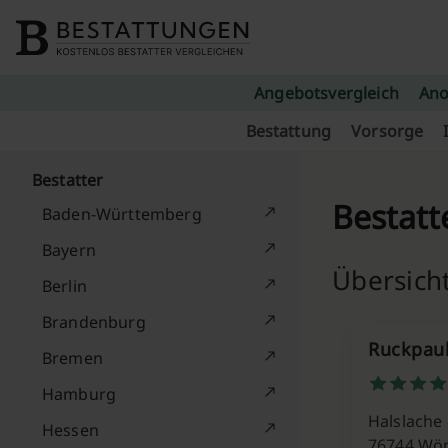
Skip to content
Angebotsvergleich
Ano
Bestattung
Vorsorge
Bestatter
Bestatt
Baden-Württemberg
Bayern
Übersich
Berlin
Brandenburg
Ruckpau
Bremen
Hamburg
Halslache 
Hessen
76744 Wör