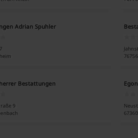
ngen Adrian Spuhler
Best
7
Jahns
lheim
76756
herrer Bestattungen
Egon
traße 9
Neust
genbach
67360