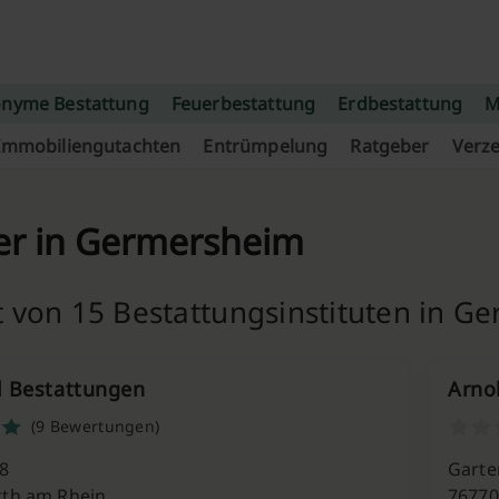
nyme Bestattung
Feuerbestattung
Erdbestattung
M
Immobiliengutachten
Entrümpelung
Ratgeber
Verze
er in Germersheim
t von 15 Bestattungsinstituten in G
l Bestattungen
Arno
(9 Bewertungen)
8
Garte
th am Rhein
76770