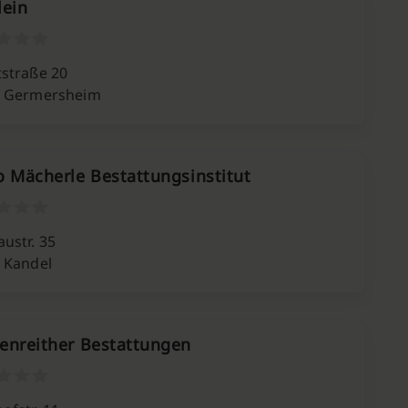
lein
straße 20
6 Germersheim
o Mächerle Bestattungsinstitut
ustr. 35
 Kandel
enreither Bestattungen