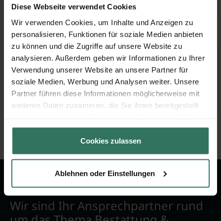
85570 Markt Schwaben
Diese Webseite verwendet Cookies
Wir verwenden Cookies, um Inhalte und Anzeigen zu
personalisieren, Funktionen für soziale Medien anbieten
zu können und die Zugriffe auf unsere Website zu
Robert Haseitl
analysieren. Außerdem geben wir Informationen zu Ihrer
Verwendung unserer Website an unsere Partner für
soziale Medien, Werbung und Analysen weiter. Unsere
Dobelweg 23
Partner führen diese Informationen möglicherweise mit
85567 Grafing
weiteren Daten zusammen, die Sie ihnen bereitgestellt
haben oder die sie im Rahmen Ihrer Nutzung der Dienste
gesammelt haben.
Cookies zulassen
Ablehnen oder Einstellungen
Wir sind Ihr Ansprechpartner rund
um das Thema Bestattung &