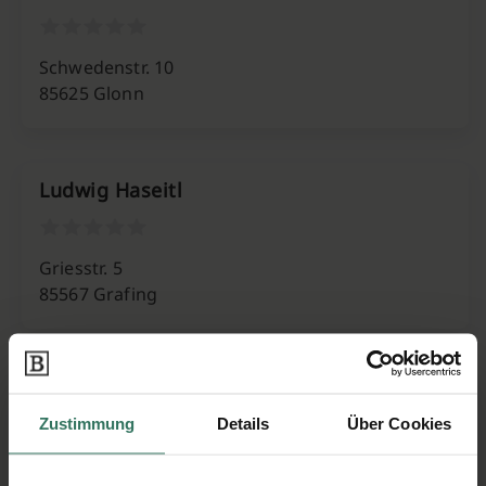
Schwedenstr. 10
85625 Glonn
Ludwig Haseitl
Griesstr. 5
85567 Grafing
Reinhard Eisl
Zustimmung
Details
Über Cookies
Kranzhornweg 6