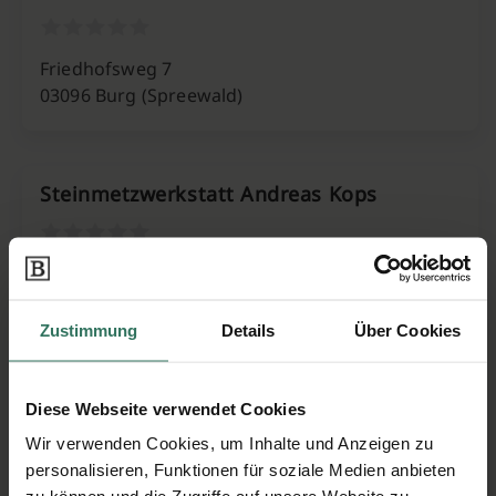
Friedhofsweg 7
03096 Burg (Spreewald)
Steinmetzwerkstatt Andreas Kops
August-Bebel-Str. 71
03130 Spremberg
Zustimmung
Details
Über Cookies
V & V Naturstein GmbH & Co. KG
Diese Webseite verwendet Cookies
Wir verwenden Cookies, um Inhalte und Anzeigen zu
personalisieren, Funktionen für soziale Medien anbieten
Berliner Str. 74