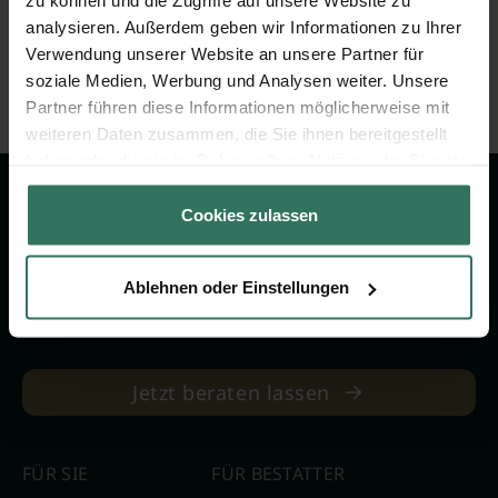
zu können und die Zugriffe auf unsere Website zu
03099 Kolkwitz
analysieren. Außerdem geben wir Informationen zu Ihrer
Verwendung unserer Website an unsere Partner für
soziale Medien, Werbung und Analysen weiter. Unsere
Partner führen diese Informationen möglicherweise mit
weiteren Daten zusammen, die Sie ihnen bereitgestellt
haben oder die sie im Rahmen Ihrer Nutzung der Dienste
gesammelt haben.
Cookies zulassen
Wir sind Ihr Ansprechpartner rund
um das Thema Bestattung &
Ablehnen oder Einstellungen
Vorsorge.
Jetzt beraten lassen
FÜR SIE
FÜR BESTATTER