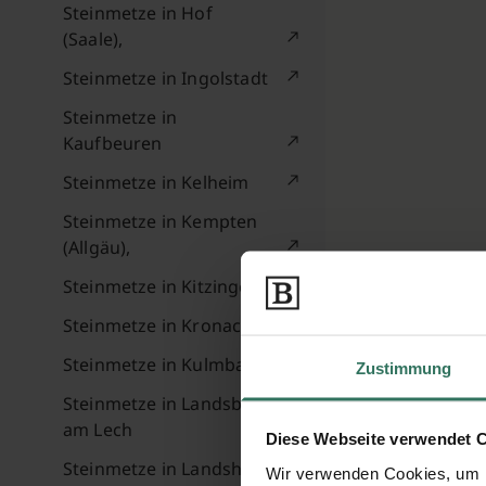
Steinmetze in Hof
(Saale),
Steinmetze in Ingolstadt
Steinmetze in
Kaufbeuren
Steinmetze in Kelheim
Steinmetze in Kempten
(Allgäu),
Steinmetze in Kitzingen
Steinmetze in Kronach
Steinmetze in Kulmbach
Zustimmung
Steinmetze in Landsberg
am Lech
Diese Webseite verwendet 
Steinmetze in Landshut
Wir verwenden Cookies, um I