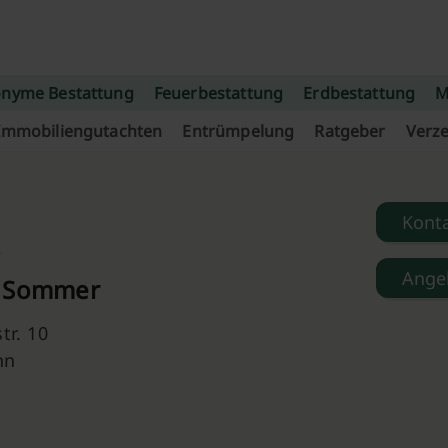
nyme Bestattung
Feuerbestattung
Erdbestattung
M
Immobiliengutachten
Entrümpelung
Ratgeber
Verze
Kont
Ange
t Sommer
tr. 10
nn