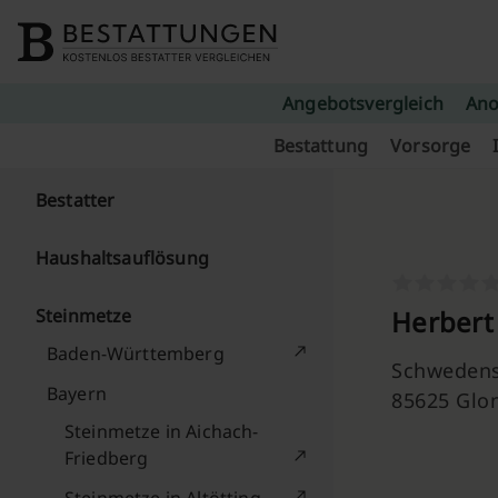
Skip to content
Angebotsvergleich
Ano
Bestattung
Vorsorge
Bestatter
Haushaltsauflösung
Steinmetze
Herber
Baden-Württemberg
Schwedens
Bayern
85625 Glo
Steinmetze in Aichach-
Friedberg