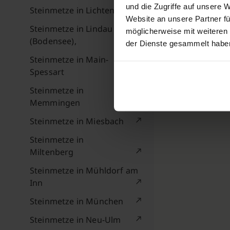
und die Zugriffe auf unsere 
Steinmetze in Lichtenfels
Website an unsere Partner fü
Steinmetze in Lindau
möglicherweise mit weiteren
(Bodensee),
der Dienste gesammelt habe
Steinmetze in Main-
Spessart
Steinmetze in
Memmingen
Steinmetze in Miesbach
Steinmetze in
Miltenberg
Steinmetze in Mühldorf am
Inn
Steinmetze in München
Steinmetze in Neu-Ulm