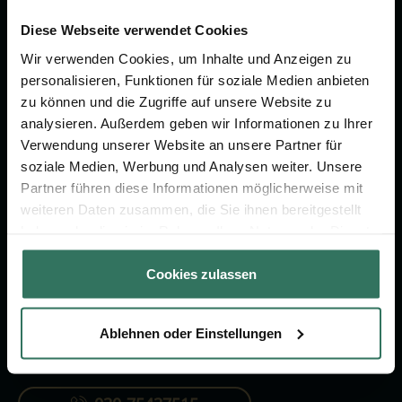
Wir sind Ihr Ansprechpartner rund
um das Thema Bestattung &
Diese Webseite verwendet Cookies
Vorsorge.
Wir verwenden Cookies, um Inhalte und Anzeigen zu
personalisieren, Funktionen für soziale Medien anbieten
zu können und die Zugriffe auf unsere Website zu
Jetzt beraten lassen
analysieren. Außerdem geben wir Informationen zu Ihrer
Verwendung unserer Website an unsere Partner für
soziale Medien, Werbung und Analysen weiter. Unsere
FÜR SIE
FÜR BESTATTER
Partner führen diese Informationen möglicherweise mit
weiteren Daten zusammen, die Sie ihnen bereitgestellt
Vergleich
Online-Portal
haben oder die sie im Rahmen Ihrer Nutzung der Dienste
Ratgeber
Kostenlos registrieren
gesammelt haben.
Cookies zulassen
Verzeichnis
Ablehnen oder Einstellungen
KONTAKTIEREN SIE UNS