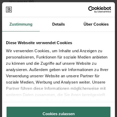
Hauptstr. 89
55246 Mainz-Kostheim
Zustimmung
Details
Über Cookies
Pietät Loy GmbH Bestattungsinstitut
Diese Webseite verwendet Cookies
Straße der Republik 20
Wir verwenden Cookies, um Inhalte und Anzeigen zu
65203 Wiesbaden
personalisieren, Funktionen für soziale Medien anbieten
zu können und die Zugriffe auf unsere Website zu
analysieren. Außerdem geben wir Informationen zu Ihrer
Verwendung unserer Website an unsere Partner für
Pietät Schell
soziale Medien, Werbung und Analysen weiter. Unsere
Partner führen diese Informationen möglicherweise mit
weiteren Daten zusammen, die Sie ihnen bereitgestellt
Karlstr. 20
haben oder die sie im Rahmen Ihrer Nutzung der Dienste
65185 Wiesbaden
gesammelt haben.
Cookies zulassen