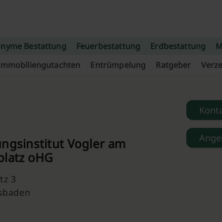
nyme Bestattung
Feuerbestattung
Erdbestattung
M
Immobiliengutachten
Entrümpelung
Ratgeber
Verze
Kont
Ange
ungsinstitut Vogler am
platz oHG
tz 3
sbaden