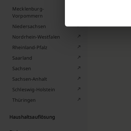
Mecklenburg-
Vorpommern
Niedersachsen
Nordrhein-Westfalen
Rheinland-Pfalz
Saarland
Sachsen
Sachsen-Anhalt
Schleswig-Holstein
Thüringen
Haushaltsauflösung