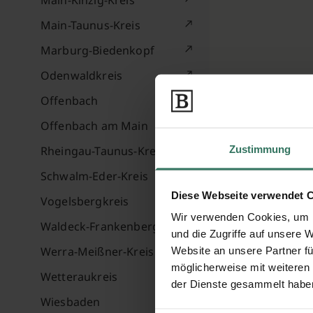
Main-Kinzig-Kreis
Main-Taunus-Kreis
Marburg-Biedenkopf
Odenwaldkreis
Offenbach
Offenbach am Main
Zustimmung
Rheingau-Taunus-Kreis
Schwalm-Eder-Kreis
Diese Webseite verwendet 
Vogelsbergkreis
Wir verwenden Cookies, um I
Waldeck-Frankenberg
und die Zugriffe auf unsere 
Werra-Meißner-Kreis
Website an unsere Partner fü
möglicherweise mit weiteren
Wetteraukreis
der Dienste gesammelt habe
Wiesbaden