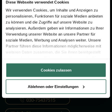
Vorsorge.
Diese Webseite verwendet Cookies
Wir verwenden Cookies, um Inhalte und Anzeigen zu
personalisieren, Funktionen für soziale Medien anbieten
Jetzt beraten lassen
zu können und die Zugriffe auf unsere Website zu
analysieren. Außerdem geben wir Informationen zu Ihrer
Verwendung unserer Website an unsere Partner für
FÜR SIE
FÜR BESTATTER
soziale Medien, Werbung und Analysen weiter. Unsere
Partner führen diese Informationen möglicherweise mit
Vergleich
Online-Portal
weiteren Daten zusammen, die Sie ihnen bereitgestellt
Ratgeber
Kostenlos registrieren
haben oder die sie im Rahmen Ihrer Nutzung der Dienste
gesammelt haben.
Verzeichnis
Cookies zulassen
Ablehnen oder Einstellungen
KONTAKTIEREN SIE UNS
030-75437515