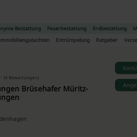
nyme Bestattung
Feuerbestattung
Erdbestattung
M
Immobiliengutachten
Entrümpelung
Ratgeber
Verze
Kont
(4 Bewertungen)
Ange
ungen Brüsehafer Müritz-
ungen
edenhagen