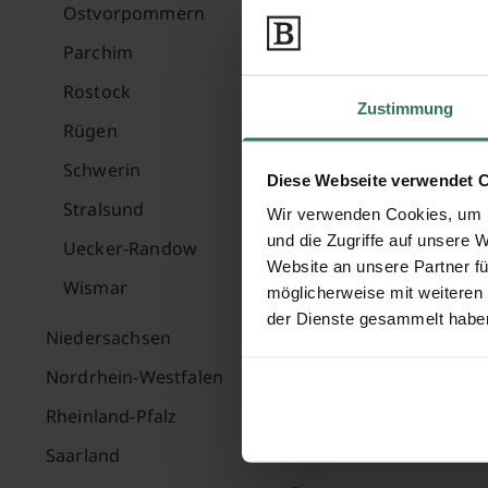
Ostvorpommern
Parchim
Rostock
Zustimmung
Rügen
Schwerin
Diese Webseite verwendet 
Stralsund
Wir verwenden Cookies, um I
und die Zugriffe auf unsere 
Uecker-Randow
Website an unsere Partner fü
Wismar
möglicherweise mit weiteren
der Dienste gesammelt habe
Niedersachsen
Nordrhein-Westfalen
Rheinland-Pfalz
Saarland