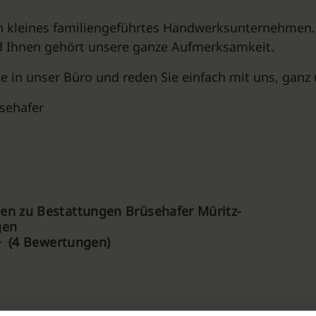
in kleines familiengeführtes Handwerksunternehmen.
d Ihnen gehört unsere ganze Aufmerksamkeit.
 in unser Büro und reden Sie einfach mit uns, ganz 
üsehafer
n zu Bestattungen Brüsehafer Müritz-
gen
(4 Bewertungen)