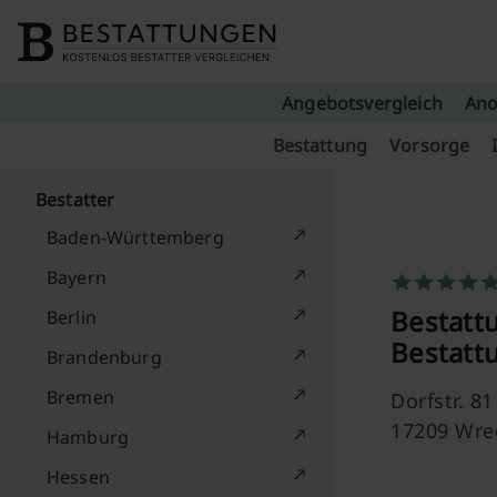
Skip to content
Angebotsvergleich
Ano
Bestattung
Vorsorge
Bestatter
Baden-Württemberg
Bayern
Bestatt
Berlin
Bestatt
Brandenburg
Bremen
Dorfstr. 81
17209 Wr
Hamburg
Hessen