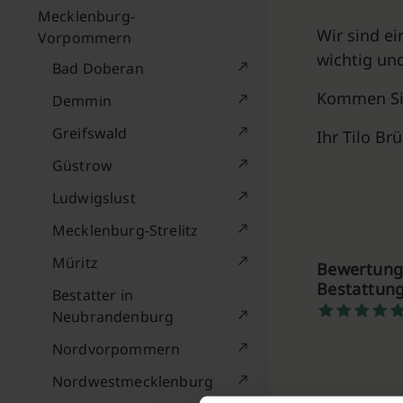
Mecklenburg-
Wir sind e
Vorpommern
wichtig un
Bad Doberan
Kommen Sie
Demmin
Greifswald
Ihr Tilo Br
Güstrow
Ludwigslust
Mecklenburg-Strelitz
Müritz
Bewertunge
Bestattun
Bestatter in
Neubrandenburg
Nordvorpommern
Nordwestmecklenburg