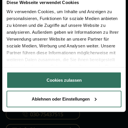
Vorsorge.
Diese Webseite verwendet Cookies
Wir verwenden Cookies, um Inhalte und Anzeigen zu
personalisieren, Funktionen für soziale Medien anbieten
Jetzt beraten lassen
zu können und die Zugriffe auf unsere Website zu
analysieren. Außerdem geben wir Informationen zu Ihrer
Verwendung unserer Website an unsere Partner für
FÜR SIE
FÜR BESTATTER
soziale Medien, Werbung und Analysen weiter. Unsere
Partner führen diese Informationen möglicherweise mit
Vergleich
Online-Portal
weiteren Daten zusammen, die Sie ihnen bereitgestellt
Ratgeber
Kostenlos registrieren
haben oder die sie im Rahmen Ihrer Nutzung der Dienste
gesammelt haben.
Verzeichnis
Cookies zulassen
Ablehnen oder Einstellungen
KONTAKTIEREN SIE UNS
030-75437515