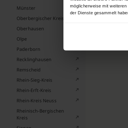
möglicherweise mit weiteren
Münster
der Dienste gesammelt habe
Oberbergischer Kreis
Oberhausen
Olpe
Paderborn
Recklinghausen
Remscheid
Rhein-Sieg-Kreis
Rhein-Erft-Kreis
Rhein-Kreis Neuss
Rheinisch-Bergischen
Kreis