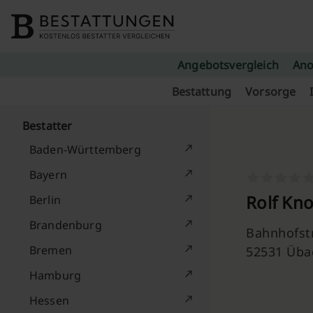
Skip to content
Angebotsvergleich
Ano
Bestattung
Vorsorge
Bestatter
Baden-Württemberg
Bayern
Rolf Kn
Berlin
Brandenburg
Bahnhofst
Bremen
52531 Üba
Hamburg
Hessen