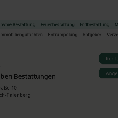
nyme Bestattung
Feuerbestattung
Erdbestattung
M
Immobiliengutachten
Entrümpelung
Ratgeber
Verze
Kont
Ange
oben Bestattungen
raße 10
ch-Palenberg