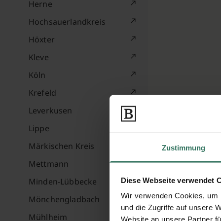
Herne
Hochsauerlandkreis
Höxter
Kleve
Köln
Krefeld
Leverkusen
Lippe
Märkischen Kreis
Zustimmung
Mettmann
Diese Webseite verwendet 
Minden-Lübbecke
Wir verwenden Cookies, um I
Mönchengladbach
und die Zugriffe auf unsere 
Mühlheim
Website an unsere Partner fü