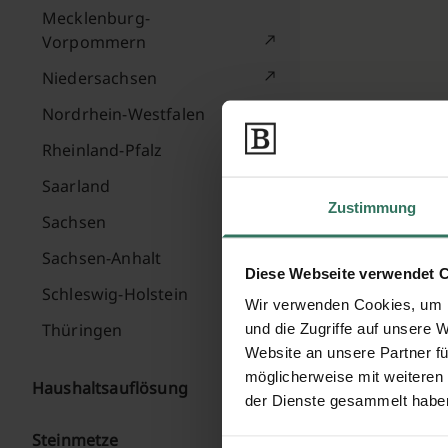
Mecklenburg-
Vorpommern
Niedersachsen
Nordrhein-Westfalen
Bewertunge
1911 Peter
Rheinland-Pfalz
Saarland
Zustimmung
Sachsen
Sachsen-Anhalt
Diese Webseite verwendet 
Schleswig-Holstein
Wir verwenden Cookies, um I
Thüringen
und die Zugriffe auf unsere 
Website an unsere Partner fü
möglicherweise mit weiteren
Haushaltsauflösung
der Dienste gesammelt habe
Steinmetze