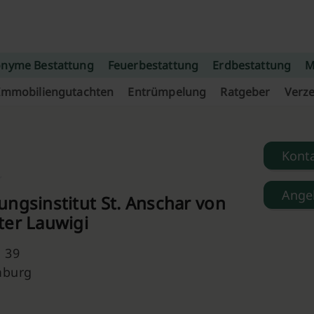
nyme Bestattung
Feuerbestattung
Erdbestattung
M
Immobiliengutachten
Entrümpelung
Ratgeber
Verze
Kont
Ange
ngsinstitut St. Anschar von
ter Lauwigi
 39
mburg