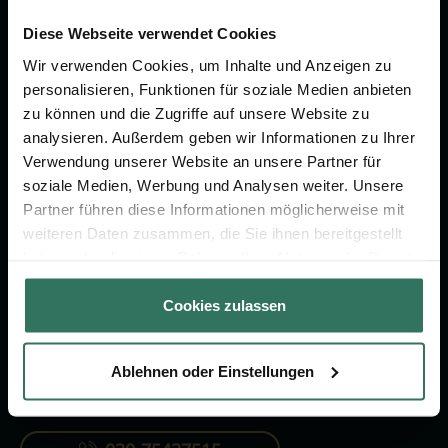
Wir sind Ihr Ansprechpartner rund
um das Thema Bestattung &
Diese Webseite verwendet Cookies
Vorsorge.
Wir verwenden Cookies, um Inhalte und Anzeigen zu
personalisieren, Funktionen für soziale Medien anbieten
zu können und die Zugriffe auf unsere Website zu
Jetzt beraten lassen
analysieren. Außerdem geben wir Informationen zu Ihrer
Verwendung unserer Website an unsere Partner für
soziale Medien, Werbung und Analysen weiter. Unsere
FÜR SIE
FÜR BESTATTER
Partner führen diese Informationen möglicherweise mit
weiteren Daten zusammen, die Sie ihnen bereitgestellt
Vergleich
Online-Portal
haben oder die sie im Rahmen Ihrer Nutzung der Dienste
Ratgeber
Kostenlos registrieren
gesammelt haben.
Cookies zulassen
Verzeichnis
Ablehnen oder Einstellungen
KONTAKTIEREN SIE UNS