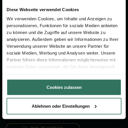
Wir sind Ihr Ansprechpartner rund
um das Thema Bestattung &
Diese Webseite verwendet Cookies
Vorsorge.
Wir verwenden Cookies, um Inhalte und Anzeigen zu
personalisieren, Funktionen für soziale Medien anbieten
zu können und die Zugriffe auf unsere Website zu
Jetzt beraten lassen
analysieren. Außerdem geben wir Informationen zu Ihrer
Verwendung unserer Website an unsere Partner für
soziale Medien, Werbung und Analysen weiter. Unsere
FÜR SIE
FÜR BESTATTER
Partner führen diese Informationen möglicherweise mit
weiteren Daten zusammen, die Sie ihnen bereitgestellt
Vergleich
Online-Portal
haben oder die sie im Rahmen Ihrer Nutzung der Dienste
Ratgeber
Kostenlos registrieren
gesammelt haben.
Cookies zulassen
Verzeichnis
Ablehnen oder Einstellungen
KONTAKTIEREN SIE UNS