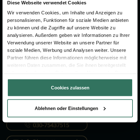
Vorsorge.
Diese Webseite verwendet Cookies
Wir verwenden Cookies, um Inhalte und Anzeigen zu
personalisieren, Funktionen für soziale Medien anbieten
Jetzt beraten lassen
zu können und die Zugriffe auf unsere Website zu
analysieren. Außerdem geben wir Informationen zu Ihrer
Verwendung unserer Website an unsere Partner für
FÜR SIE
FÜR BESTATTER
soziale Medien, Werbung und Analysen weiter. Unsere
Partner führen diese Informationen möglicherweise mit
Vergleich
Online-Portal
weiteren Daten zusammen, die Sie ihnen bereitgestellt
Ratgeber
Kostenlos registrieren
haben oder die sie im Rahmen Ihrer Nutzung der Dienste
gesammelt haben.
Verzeichnis
Cookies zulassen
Ablehnen oder Einstellungen
KONTAKTIEREN SIE UNS
030-75437515