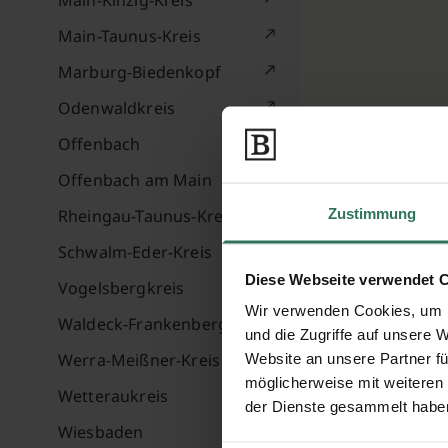
Main-Kinzig-Kreis
Main-Taunus-Kreis
Marburg-Biedenkopf
Odenwaldkreis
Offenbach
Offenbach am Main
Zustimmung
Rheingau-Taunus-Kreis
Schwalm-Eder-Kreis
Diese Webseite verwendet 
Vogelsbergkreis
Wir verwenden Cookies, um I
Waldeck-Frankenberg
und die Zugriffe auf unsere 
Werra-Meißner-Kreis
Website an unsere Partner fü
möglicherweise mit weiteren
Wetteraukreis
der Dienste gesammelt habe
Wiesbaden