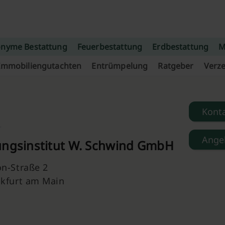
nyme Bestattung
Feuerbestattung
Erdbestattung
M
Immobiliengutachten
Entrümpelung
Ratgeber
Verze
Kont
Ange
ungsinstitut W. Schwind GmbH
n-Straße 2
nkfurt am Main