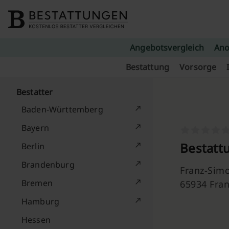
Skip to content
Angebotsvergleich
Ano
Bestattung
Vorsorge
Bestatter
Baden-Württemberg
Bayern
Bestatt
Berlin
Brandenburg
Franz-Simo
Bremen
65934 Fra
Hamburg
Hessen