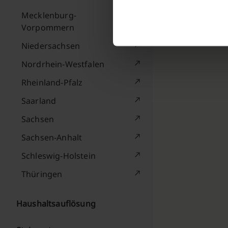
Mecklenburg-
Vorpommern
Niedersachsen
Nordrhein-Westfalen
Rheinland-Pfalz
Saarland
Sachsen
Sachsen-Anhalt
Schleswig-Holstein
Thüringen
Haushaltsauflösung