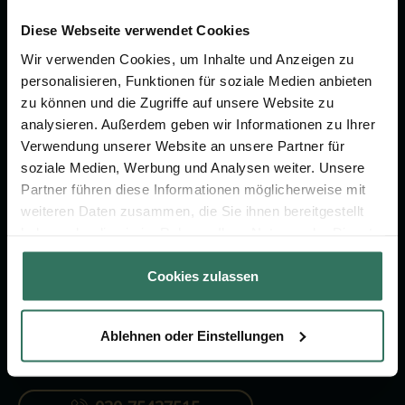
Wir sind Ihr Ansprechpartner rund
um das Thema Bestattung &
Diese Webseite verwendet Cookies
Vorsorge.
Wir verwenden Cookies, um Inhalte und Anzeigen zu
personalisieren, Funktionen für soziale Medien anbieten
zu können und die Zugriffe auf unsere Website zu
Jetzt beraten lassen
analysieren. Außerdem geben wir Informationen zu Ihrer
Verwendung unserer Website an unsere Partner für
soziale Medien, Werbung und Analysen weiter. Unsere
FÜR SIE
FÜR BESTATTER
Partner führen diese Informationen möglicherweise mit
weiteren Daten zusammen, die Sie ihnen bereitgestellt
Vergleich
Online-Portal
haben oder die sie im Rahmen Ihrer Nutzung der Dienste
Ratgeber
Kostenlos registrieren
gesammelt haben.
Cookies zulassen
Verzeichnis
Ablehnen oder Einstellungen
KONTAKTIEREN SIE UNS