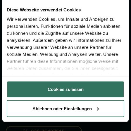
Wir sind Ihr Ansprechpartner rund
um das Thema Bestattung &
Diese Webseite verwendet Cookies
Vorsorge.
Wir verwenden Cookies, um Inhalte und Anzeigen zu
personalisieren, Funktionen für soziale Medien anbieten
zu können und die Zugriffe auf unsere Website zu
Jetzt beraten lassen
analysieren. Außerdem geben wir Informationen zu Ihrer
Verwendung unserer Website an unsere Partner für
soziale Medien, Werbung und Analysen weiter. Unsere
FÜR SIE
FÜR BESTATTER
Partner führen diese Informationen möglicherweise mit
weiteren Daten zusammen, die Sie ihnen bereitgestellt
Vergleich
Online-Portal
haben oder die sie im Rahmen Ihrer Nutzung der Dienste
Ratgeber
Kostenlos registrieren
gesammelt haben.
Cookies zulassen
Verzeichnis
Ablehnen oder Einstellungen
KONTAKTIEREN SIE UNS