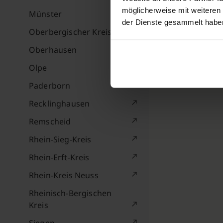
möglicherweise mit weiteren
Münster
der Dienste gesammelt habe
Oberbergischer Kreis
Oberhausen
Olpe
Paderborn
Recklinghausen
Remscheid
Rhein-Sieg-Kreis
Rhein-Erft-Kreis
Rhein-Kreis Neuss
Rheinisch-Bergischen
Kreis