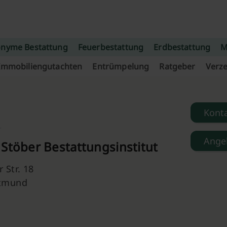
nyme Bestattung
Feuerbestattung
Erdbestattung
M
Immobiliengutachten
Entrümpelung
Ratgeber
Verze
Kont
Ange
Stöber Bestattungsinstitut
 Str. 18
rtmund