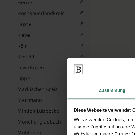
Herne
Hochsauerlandkreis
Höxter
Kleve
Köln
Krefeld
Leverkusen
Lippe
Märkischen Kreis
Zustimmung
Mettmann
Diese Webseite verwendet 
Minden-Lübbecke
Wir verwenden Cookies, um I
Mönchengladbach
und die Zugriffe auf unsere 
Mühlheim
Website an unsere Partner fü